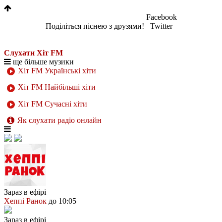
Facebook
Поділіться піснею з друзями!
Twitter
Слухати Хіт FM
ще більше музики
Хіт FM Українські хіти
Хіт FM Найбільші хіти
Хіт FM Сучасні хіти
Як слухати радіо онлайн
Зараз в ефірі
Хеппі Ранок
до 10:05
Зараз в ефірі