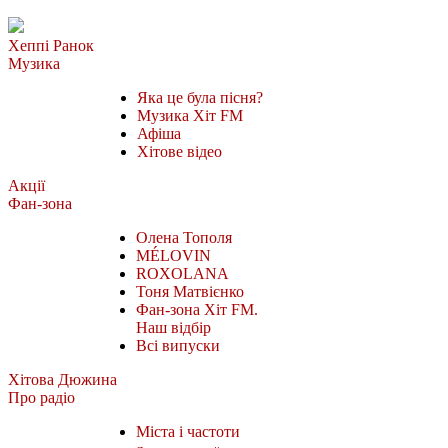
Хеппі Ранок
Музика
Яка це була пісня?
Музика Хіт FM
Афіша
Хітове відео
Акції
Фан-зона
Олена Тополя
MÉLOVIN
ROXOLANA
Тоня Матвієнко
Фан-зона Хіт FM.
Наш відбір
Всі випуски
Хітова Дюжина
Про радіо
Міста і частоти