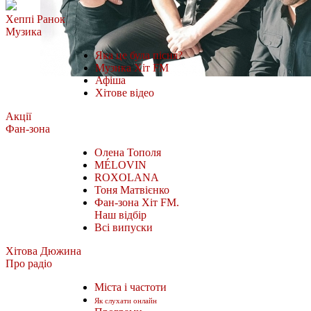
Хеппі Ранок
Музика
Яка це була пісня?
Музика Хіт FM
Афіша
Хітове відео
Акції
Фан-зона
Олена Тополя
MÉLOVIN
ROXOLANA
Тоня Матвієнко
Фан-зона Хіт FM.
Наш відбір
Всі випуски
Хітова Дюжина
Про радіо
Міста і частоти
Як слухати онлайн