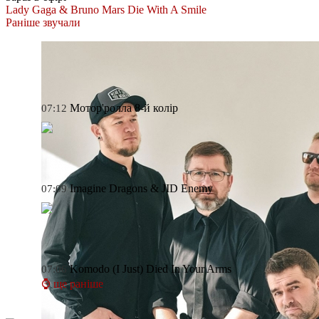
Lady Gaga & Bruno Mars
Die With A Smile
Раніше звучали
Мотор'ролла
8-й колір
07:12
Imagine Dragons & JID
Enemy
07:09
Komodo
(I Just) Died In Your Arms
07:06
⌚ ще раніше