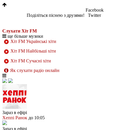
Facebook
Поділіться піснею з друзями!
Twitter
Слухати Хіт FM
ще більше музики
Хіт FM Українські хіти
Хіт FM Найбільші хіти
Хіт FM Сучасні хіти
Як слухати радіо онлайн
Зараз в ефірі
Хеппі Ранок
до 10:05
Зараз в ефірі