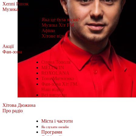
Хеппі Ранок
Музика
Яка це була пісня?
Музика Хіт FM
Афіша
Хітове відео
Акції
Фан-зона
Олена Тополя
MÉLOVIN
ROXOLANA
Тоня Матвієнко
Фан-зона Хіт FM.
Наш відбір
Всі випуски
Хітова Дюжина
Про радіо
Міста і частоти
Як слухати онлайн
Програми