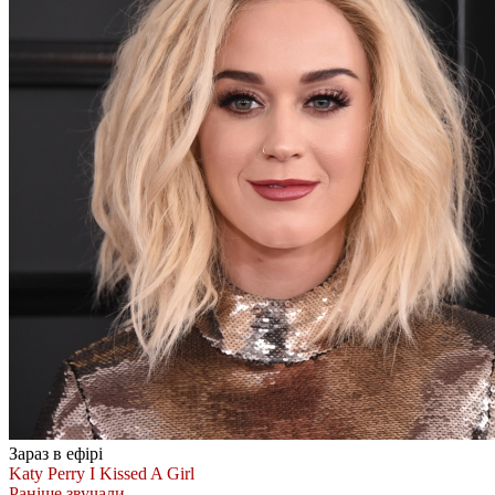
Зараз в ефірі
Katy Perry
I Kissed A Girl
Раніше звучали