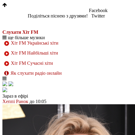
Facebook
Поділіться піснею з друзями!
Twitter
Слухати Хіт FM
ще більше музики
Хіт FM Українські хіти
Хіт FM Найбільші хіти
Хіт FM Сучасні хіти
Як слухати радіо онлайн
Зараз в ефірі
Хеппі Ранок
до 10:05