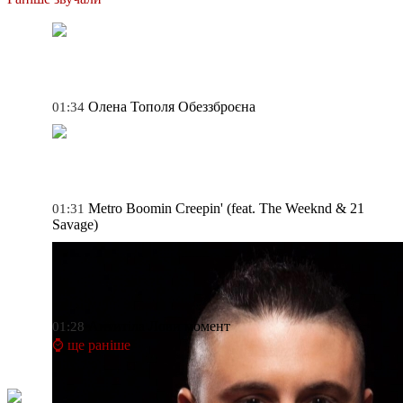
Олена Тополя
Обеззброєна
01:34
Metro Boomin
Creepin' (feat. The Weeknd & 21
01:31
Savage)
Антитіла
Лови момент
01:28
⌚ ще раніше