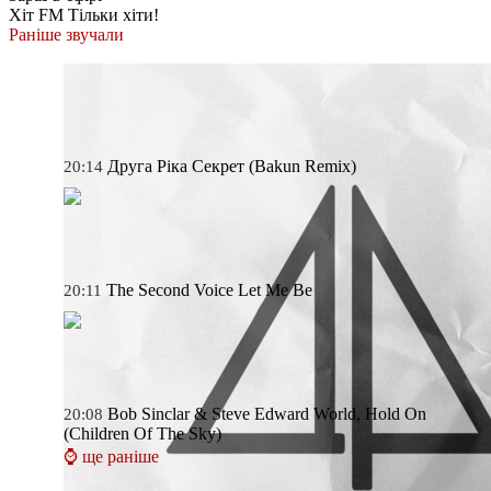
Хіт FM
Тільки хіти!
Раніше звучали
Друга Ріка
Секрет (Bakun Remix)
20:14
The Second Voice
Let Me Be
20:11
Bob Sinclar & Steve Edward
World, Hold On
20:08
(Children Of The Sky)
⌚ ще раніше