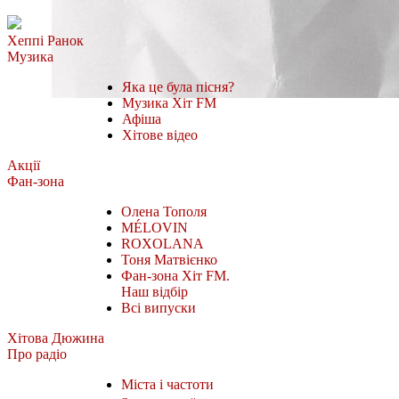
Хеппі Ранок
Музика
Яка це була пісня?
Музика Хіт FM
Афіша
Хітове відео
Акції
Фан-зона
Олена Тополя
MÉLOVIN
ROXOLANA
Тоня Матвієнко
Фан-зона Хіт FM.
Наш відбір
Всі випуски
Хітова Дюжина
Про радіо
Міста і частоти