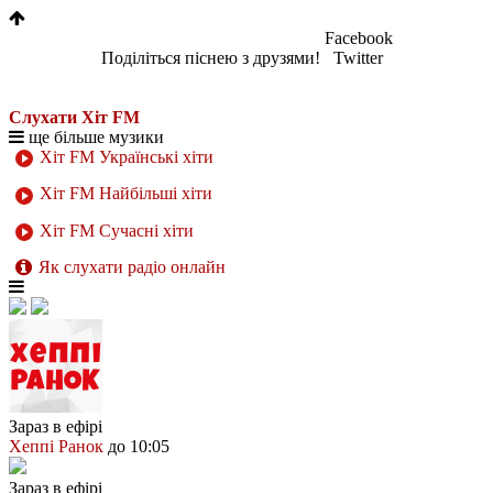
Facebook
Поділіться піснею з друзями!
Twitter
Слухати Хіт FM
ще більше музики
Хіт FM Українські хіти
Хіт FM Найбільші хіти
Хіт FM Сучасні хіти
Як слухати радіо онлайн
Зараз в ефірі
Хеппі Ранок
до 10:05
Зараз в ефірі