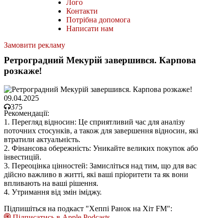
Лого
Контакти
Потрібна допомога
Написати нам
Замовити рекламу
Ретроградний Мекурій завершився. Карпова
розкаже!
09.04.2025
375
Рекомендації:
1. Перегляд відносин: Це сприятливий час для аналізу
поточних стосунків, а також для завершення відносин, які
втратили актуальність. ​
2. Фінансова обережність: Уникайте великих покупок або
інвестицій.
3. Переоцінка цінностей: Замисліться над тим, що для вас
дійсно важливо в житті, які ваші пріоритети та як вони
впливають на ваші рішення. ​
4. Утримання від змін іміджу.
Підпишіться на подкаст "Хеппі Ранок на Хіт FM":
Підписатись в Apple Podcasts