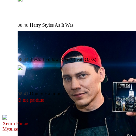
Harry Styles
As It Was
08:48
Tiesto
I Follow Rivers (feat. Oaks)
08:44
Domiy
На порозі
08:41
⌚ ще раніше
Хеппі Ранок
Музика