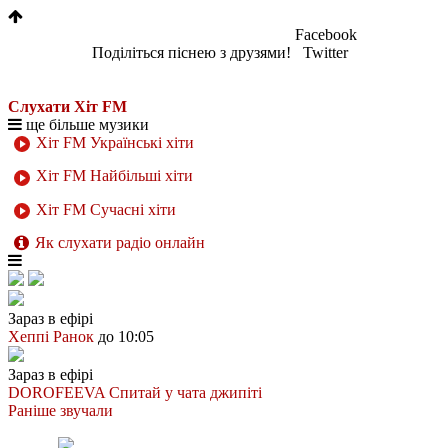
Facebook
Поділіться піснею з друзями!
Twitter
Слухати Хіт FM
ще більше музики
Хіт FM Українські хіти
Хіт FM Найбільші хіти
Хіт FM Сучасні хіти
Як слухати радіо онлайн
Зараз в ефірі
Хеппі Ранок
до 10:05
Зараз в ефірі
DOROFEEVA
Спитай у чата джипіті
Раніше звучали