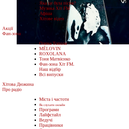
Яка це була пісня?
Музика Хіт FM
Афіша
Хітове відео
Акції
Фан-зона
Олена Тополя
MÉLOVIN
ROXOLANA
Тоня Матвієнко
Фан-зона Хіт FM.
Наш відбір
Всі випуски
Хітова Дюжина
Про радіо
Міста і частоти
Як слухати онлайн
Програми
Лайфстайл
Ведучі
Працівники