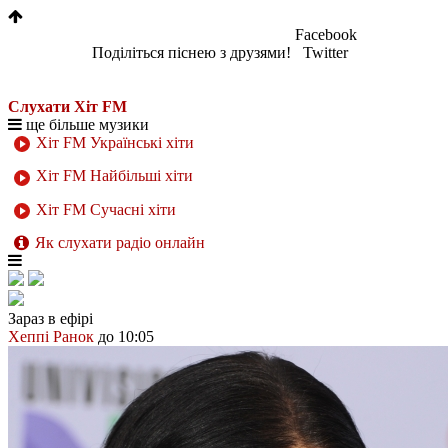
Facebook
Поділіться піснею з друзями!
Twitter
Слухати Хіт FM
ще більше музики
Хіт FM Українські хіти
Хіт FM Найбільші хіти
Хіт FM Сучасні хіти
Як слухати радіо онлайн
Зараз в ефірі
Хеппі Ранок
до 10:05