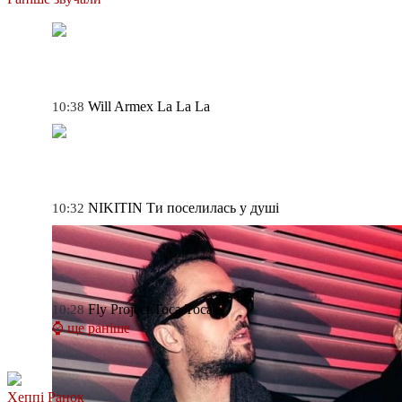
Will Armex
La La La
10:38
NIKITIN
Ти поселилась у душі
10:32
Fly Project
Toca Toca
10:28
⌚ ще раніше
Хеппі Ранок