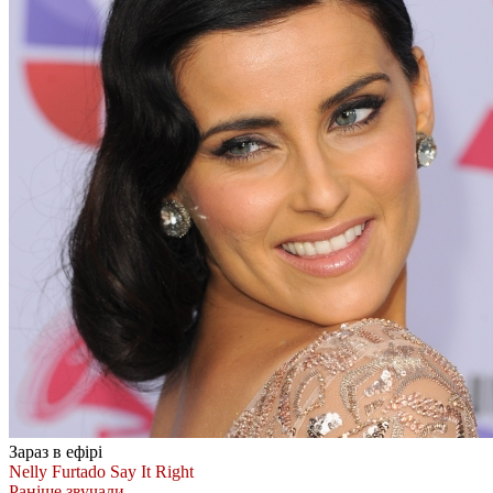
Зараз в ефірі
Nelly Furtado
Say It Right
Раніше звучали