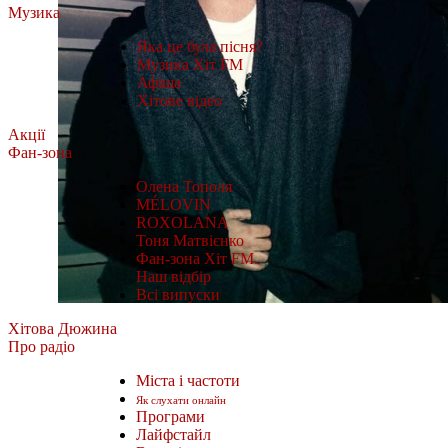
Музика
Яка це була пісня?
Музика Хіт FM
Афіша
Хітове відео
Акції
Фан-зона
Олена Тополя
MÉLOVIN
ROXOLANA
Тоня Матвієнко
Фан-зона Хіт FM.
Наш відбір
Всі випуски
Хітова Дюжина
Про радіо
Міста і частоти
Як слухати онлайн
Програми
Лайфстайл