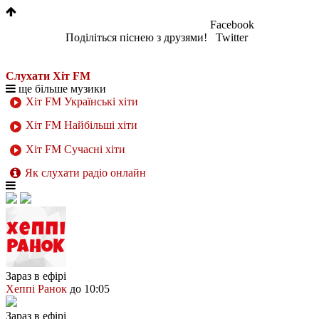
Facebook
Поділіться піснею з друзями!
Twitter
Слухати Хіт FM
ще більше музики
Хіт FM Українські хіти
Хіт FM Найбільші хіти
Хіт FM Сучасні хіти
Як слухати радіо онлайн
Зараз в ефірі
Хеппі Ранок
до 10:05
Зараз в ефірі