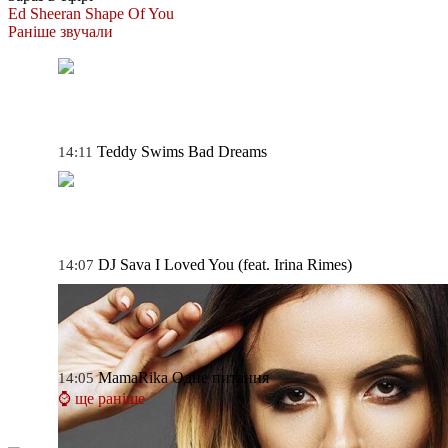
Ed Sheeran
Shape Of You
Раніше звучали
Teddy Swims
Bad Dreams
14:11
DJ Sava
I Loved You (feat. Irina Rimes)
14:07
MamaRika
Одне питання
14:05
⌚ ще раніше