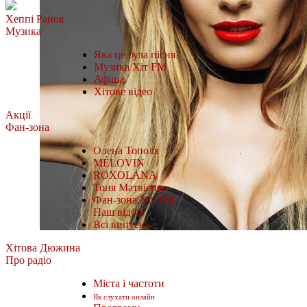
Хеппі Ранок
Музика
Яка це була пісня?
Музика Хіт FM
Афіша
Хітове відео
Акції
Фан-зона
Олена Тополя
MÉLOVIN
ROXOLANA
Тоня Матвієнко
Фан-зона Хіт FM.
Наш відбір
Всі випуски
Хітова Дюжина
Про радіо
Міста і частоти
Як слухати онлайн