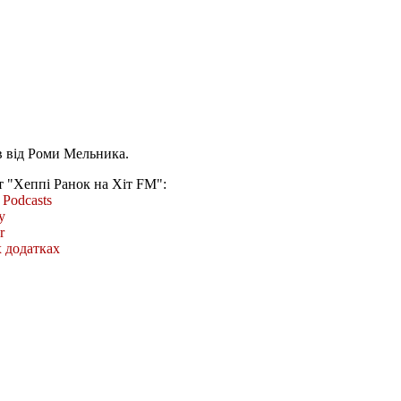
 від Роми Мельника.
т "Хеппі Ранок на Хіт FM":
Podcasts
y
r
 додатках