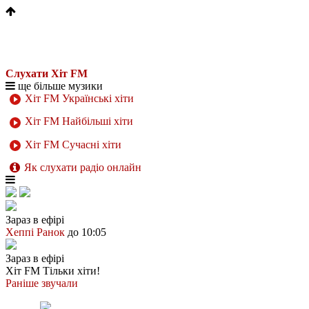
Слухати Хіт FM
ще більше музики
Хіт FM Українські хіти
Хіт FM Найбільші хіти
Хіт FM Сучасні хіти
Як слухати радіо онлайн
Зараз в ефірі
Хеппі Ранок
до 10:05
Зараз в ефірі
Хіт FM
Тільки хіти!
Раніше звучали