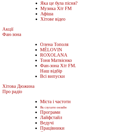
Яка це була пісня?
Музика Хіт FM
Афіша
Хітове відео
Акції
Фан-зона
Олена Тополя
MÉLOVIN
ROXOLANA
Тоня Матвієнко
Фан-зона Хіт FM.
Наш відбір
Всі випуски
Хітова Дюжина
Про радіо
Міста і частоти
Як слухати онлайн
Програми
Лайфстайл
Ведучі
Працівники