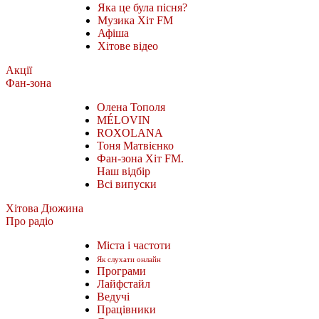
Яка це була пісня?
Музика Хіт FM
Афіша
Хітове відео
Акції
Фан-зона
Олена Тополя
MÉLOVIN
ROXOLANA
Тоня Матвієнко
Фан-зона Хіт FM.
Наш відбір
Всі випуски
Хітова Дюжина
Про радіо
Міста і частоти
Як слухати онлайн
Програми
Лайфстайл
Ведучі
Працівники