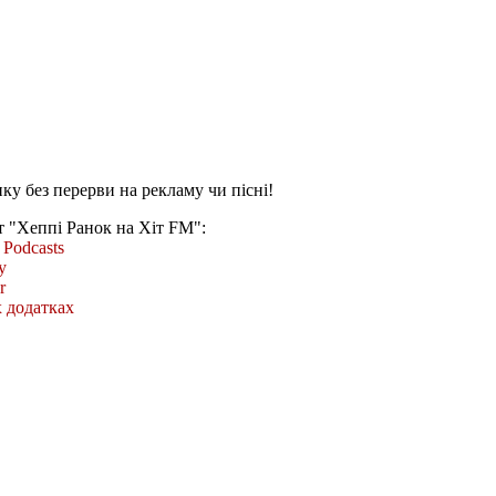
ку без перерви на рекламу чи пісні!
т "Хеппі Ранок на Хіт FM":
Podcasts
y
r
 додатках