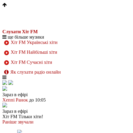
Слухати Хіт FM
ще більше музики
Хіт FM Українські хіти
Хіт FM Найбільші хіти
Хіт FM Сучасні хіти
Як слухати радіо онлайн
Зараз в ефірі
Хеппі Ранок
до 10:05
Зараз в ефірі
Хіт FM
Тільки хіти!
Раніше звучали