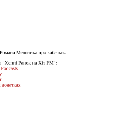
Романа Мельника про кабачки..
т "Хеппі Ранок на Хіт FM":
Podcasts
y
r
 додатках