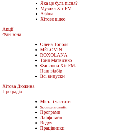
Яка це була пісня?
Музика Хіт FM
Афіша
Хітове відео
Акції
Фан-зона
Олена Тополя
MÉLOVIN
ROXOLANA
Тоня Матвієнко
Фан-зона Хіт FM.
Наш відбір
Всі випуски
Хітова Дюжина
Про радіо
Міста і частоти
Як слухати онлайн
Програми
Лайфстайл
Ведучі
Працівники