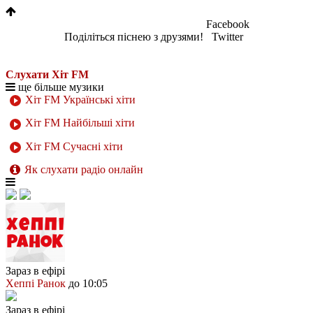
Facebook
Поділіться піснею з друзями!
Twitter
Слухати Хіт FM
ще більше музики
Хіт FM Українські хіти
Хіт FM Найбільші хіти
Хіт FM Сучасні хіти
Як слухати радіо онлайн
Зараз в ефірі
Хеппі Ранок
до 10:05
Зараз в ефірі