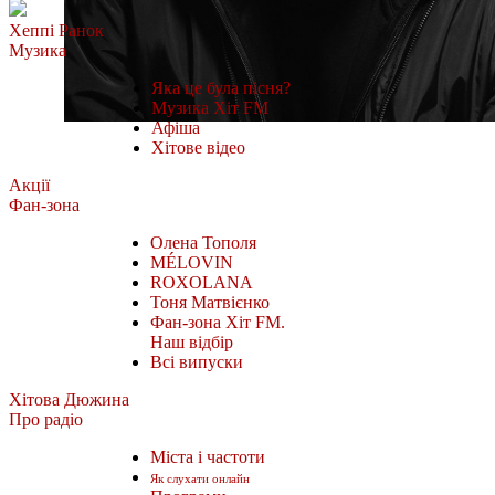
Хеппі Ранок
Музика
Яка це була пісня?
Музика Хіт FM
Афіша
Хітове відео
Акції
Фан-зона
Олена Тополя
MÉLOVIN
ROXOLANA
Тоня Матвієнко
Фан-зона Хіт FM.
Наш відбір
Всі випуски
Хітова Дюжина
Про радіо
Міста і частоти
Як слухати онлайн