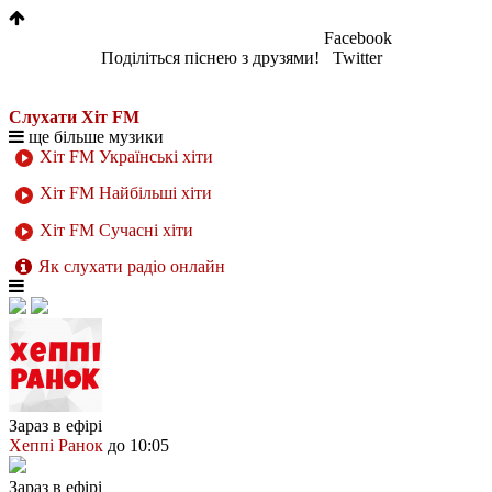
Facebook
Поділіться піснею з друзями!
Twitter
Слухати Хіт FM
ще більше музики
Хіт FM Українські хіти
Хіт FM Найбільші хіти
Хіт FM Сучасні хіти
Як слухати радіо онлайн
Зараз в ефірі
Хеппі Ранок
до 10:05
Зараз в ефірі