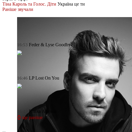
Тіна Кароль та Голос. Діти
Україна це ти
Раніше звучали
Feder & Lyse
Goodbye
16:53
LP
Lost On You
16:46
Fiїnka
Афини
16:43
⌚ ще раніше