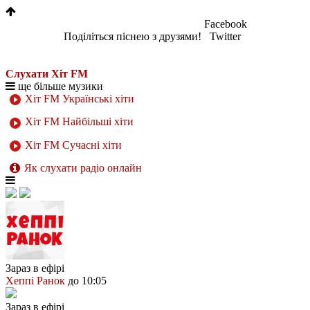
Facebook
Поділіться піснею з друзями!
Twitter
Слухати Хіт FM
ще більше музики
Хіт FM Українські хіти
Хіт FM Найбільші хіти
Хіт FM Сучасні хіти
Як слухати радіо онлайн
Зараз в ефірі
Хеппі Ранок
до 10:05
Зараз в ефірі