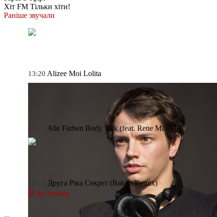
Хіт FM
Тільки хіти!
Раніше звучали
Alizee
Moi Lolita
13:20
Alle Farben
Body Talk (feat. Rene Miller)
13:17
Друга Ріка
Секрет (Bakun Remix)
13:13
⌚ ще раніше