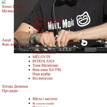
Хеппі Ранок
Музика
Яка це була пісня?
Музика Хіт FM
Афіша
Хітове відео
Акції
Фан-зона
Олена Тополя
MÉLOVIN
ROXOLANA
Тоня Матвієнко
Фан-зона Хіт FM.
Наш відбір
Всі випуски
Хітова Дюжина
Про радіо
Міста і частоти
Як слухати онлайн