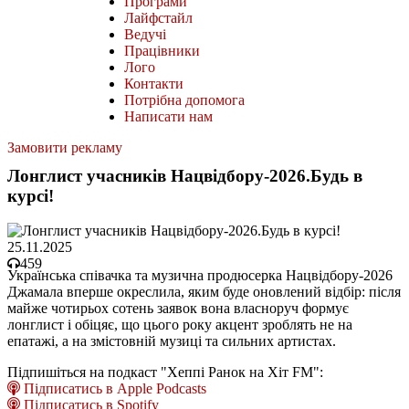
Програми
Лайфстайл
Ведучі
Працівники
Лого
Контакти
Потрібна допомога
Написати нам
Замовити рекламу
Лонглист учасників Нацвідбору-2026.Будь в
курсі!
25.11.2025
459
Українська співачка та музична продюсерка Нацвідбору-2026
Джамала вперше окреслила, яким буде оновлений відбір: після
майже чотирьох сотень заявок вона власноруч формує
лонглист і обіцяє, що цього року акцент зроблять не на
епатажі, а на змістовній музиці та сильних артистах.
Підпишіться на подкаст "Хеппі Ранок на Хіт FM":
Підписатись в Apple Podcasts
Підписатись в Spotify