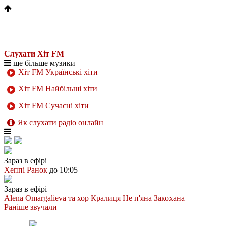
Слухати Хіт FM
ще більше музики
Хіт FM Українські хіти
Хіт FM Найбільші хіти
Хіт FM Сучасні хіти
Як слухати радіо онлайн
Зараз в ефірі
Хеппі Ранок
до 10:05
Зараз в ефірі
Alena Omargalieva та хор Кралиця
Не п'яна Закохана
Раніше звучали