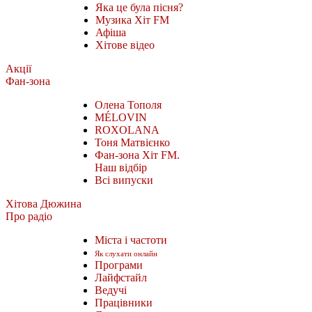
Яка це була пісня?
Музика Хіт FM
Афіша
Хітове відео
Акції
Фан-зона
Олена Тополя
MÉLOVIN
ROXOLANA
Тоня Матвієнко
Фан-зона Хіт FM.
Наш відбір
Всі випуски
Хітова Дюжина
Про радіо
Міста і частоти
Як слухати онлайн
Програми
Лайфстайл
Ведучі
Працівники