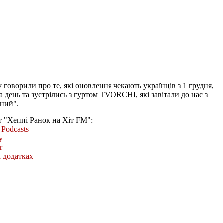
 говорили про те, які оновлення чекають українців з 1 грудня,
а день та зустрілись з гуртом TVORCHI, які завітали до нас з
дний".
т "Хеппі Ранок на Хіт FM":
Podcasts
y
r
 додатках