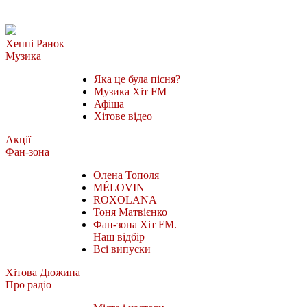
Хеппі Ранок
Музика
Яка це була пісня?
Музика Хіт FM
Афіша
Хітове відео
Акції
Фан-зона
Олена Тополя
MÉLOVIN
ROXOLANA
Тоня Матвієнко
Фан-зона Хіт FM.
Наш відбір
Всі випуски
Хітова Дюжина
Про радіо