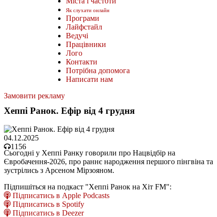
Міста і частоти
Як слухати онлайн
Програми
Лайфстайл
Ведучі
Працівники
Лого
Контакти
Потрібна допомога
Написати нам
Замовити рекламу
Хеппі Ранок. Ефір від 4 грудня
04.12.2025
1156
Сьогодні у Хеппі Ранку говорили про Нацвідбір на
Євробачення-2026, про раннє народження першого пінгвіна та
зустрілись з Арсеном Мірзояном.
Підпишіться на подкаст "Хеппі Ранок на Хіт FM":
Підписатись в Apple Podcasts
Підписатись в Spotify
Підписатись в Deezer