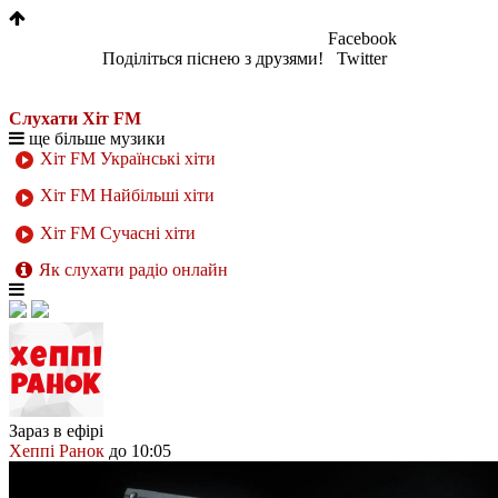
Facebook
Поділіться піснею з друзями!
Twitter
Слухати Хіт FM
ще більше музики
Хіт FM Українські хіти
Хіт FM Найбільші хіти
Хіт FM Сучасні хіти
Як слухати радіо онлайн
Зараз в ефірі
Хеппі Ранок
до 10:05