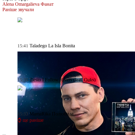
Alena Omargalieva
Фанат
Раніше звучали
Taladego
La Isla Bonita
15:41
Tiesto
I Follow Rivers (feat. Oaks)
15:35
MamaRika
Полюбила
15:33
⌚ ще раніше