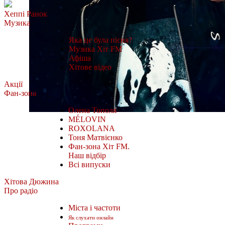
Хеппі Ранок
Музика
Яка це була пісня?
Музика Хіт FM
Афіша
Хітове відео
Акції
Фан-зона
Олена Тополя
MÉLOVIN
ROXOLANA
Тоня Матвієнко
Фан-зона Хіт FM.
Наш відбір
Всі випуски
Хітова Дюжина
Про радіо
Міста і частоти
Як слухати онлайн