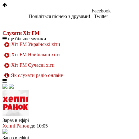
Facebook
Поділіться піснею з друзями!
Twitter
Слухати Хіт FM
ще більше музики
Хіт FM Українські хіти
Хіт FM Найбільші хіти
Хіт FM Сучасні хіти
Як слухати радіо онлайн
Зараз в ефірі
Хеппі Ранок
до 10:05
Зараз в ефірі