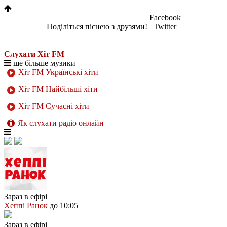
Facebook
Поділіться піснею з друзями!
Twitter
Слухати Хіт FM
ще більше музики
Хіт FM Українські хіти
Хіт FM Найбільші хіти
Хіт FM Сучасні хіти
Як слухати радіо онлайн
Зараз в ефірі
Хеппі Ранок
до 10:05
Зараз в ефірі