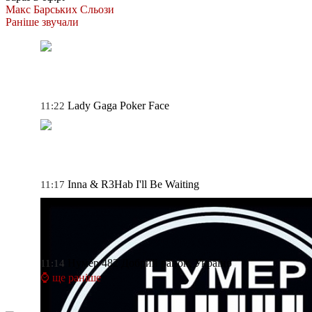
Макс Барських
Сльози
Раніше звучали
Lady Gaga
Poker Face
11:22
Inna & R3Hab
I'll Be Waiting
11:17
Нумер 482
Добрий ранок, Україно
11:14
⌚ ще раніше