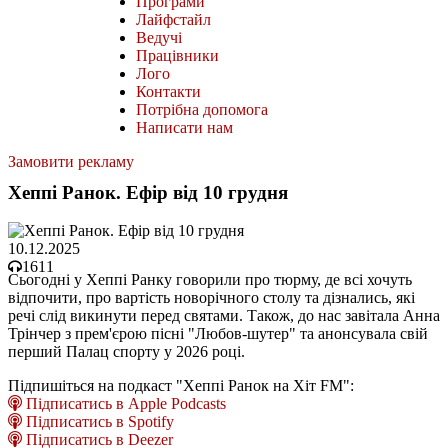
Програми
Лайфстайл
Ведучі
Працівники
Лого
Контакти
Потрібна допомога
Написати нам
Замовити рекламу
Хеппі Ранок. Ефір від 10 грудня
10.12.2025
1611
Сьогодні у Хеппі Ранку говорили про тюрму, де всі хочуть
відпочити, про вартість новорічного столу та дізнались, які
речі слід викинути перед святами. Також, до нас завітала Анна
Трінчер з прем'єрою пісні "Любов-шутер" та анонсувала свій
перший Палац спорту у 2026 році.
Підпишіться на подкаст "Хеппі Ранок на Хіт FM":
Підписатись в Apple Podcasts
Підписатись в Spotify
Підписатись в Deezer