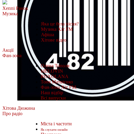
Хеппі Ранок
Музика
Яка це була пісня?
Музика Хіт FM
Афіша
Хітове відео
Акції
Фан-зона
Олена Тополя
MÉLOVIN
ROXOLANA
Тоня Матвієнко
Фан-зона Хіт FM.
Наш відбір
Всі випуски
Хітова Дюжина
Про радіо
Міста і частоти
Як слухати онлайн