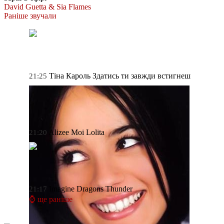
David Guetta & Sia
Flames
Раніше звучали
Тіна Кароль
Здатись ти завжди встигнеш
21:25
Alizee
Moi Lolita
21:20
Imagine Dragons
Thunder
21:17
⌚ ще раніше