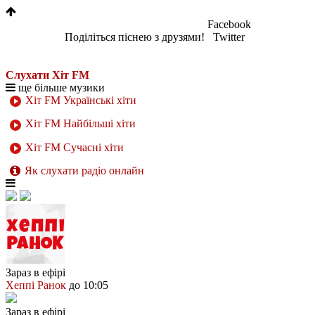
Facebook
Поділіться піснею з друзями!
Twitter
Слухати Хіт FM
ще більше музики
Хіт FM Українські хіти
Хіт FM Найбільші хіти
Хіт FM Сучасні хіти
Як слухати радіо онлайн
Зараз в ефірі
Хеппі Ранок
до 10:05
Зараз в ефірі