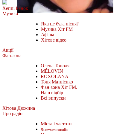
Хеппі Ранок
Музика
Яка це була пісня?
Музика Хіт FM
Афіша
Хітове відео
Акції
Фан-зона
Олена Тополя
MÉLOVIN
ROXOLANA
Тоня Матвієнко
Фан-зона Хіт FM.
Наш відбір
Всі випуски
Хітова Дюжина
Про радіо
Міста і частоти
Як слухати онлайн