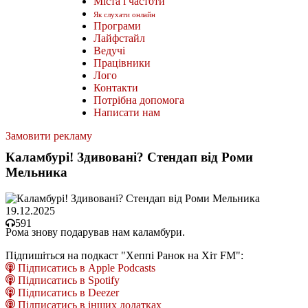
Міста і частоти
Як слухати онлайн
Програми
Лайфстайл
Ведучі
Працівники
Лого
Контакти
Потрібна допомога
Написати нам
Замовити рекламу
Каламбурі! Здивовані? Стендап від Роми
Мельника
19.12.2025
591
Рома знову подарував нам каламбури.
Підпишіться на подкаст "Хеппі Ранок на Хіт FM":
Підписатись в Apple Podcasts
Підписатись в Spotify
Підписатись в Deezer
Підписатись в інших додатках