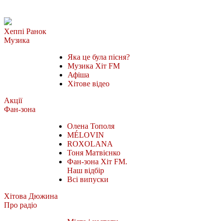
Хеппі Ранок
Музика
Яка це була пісня?
Музика Хіт FM
Афіша
Хітове відео
Акції
Фан-зона
Олена Тополя
MÉLOVIN
ROXOLANA
Тоня Матвієнко
Фан-зона Хіт FM.
Наш відбір
Всі випуски
Хітова Дюжина
Про радіо