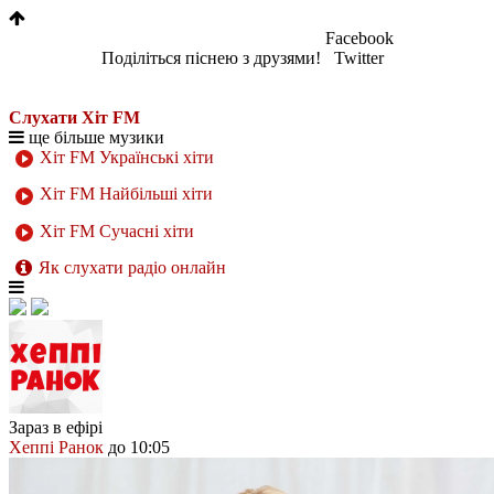
Facebook
Поділіться піснею з друзями!
Twitter
Слухати Хіт FM
ще більше музики
Хіт FM Українські хіти
Хіт FM Найбільші хіти
Хіт FM Сучасні хіти
Як слухати радіо онлайн
Зараз в ефірі
Хеппі Ранок
до 10:05