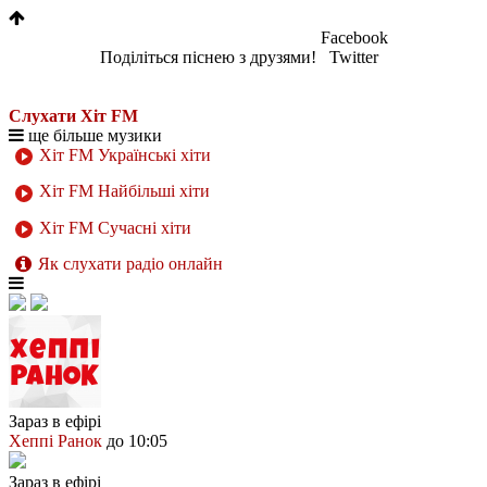
Facebook
Поділіться піснею з друзями!
Twitter
Слухати Хіт FM
ще більше музики
Хіт FM Українські хіти
Хіт FM Найбільші хіти
Хіт FM Сучасні хіти
Як слухати радіо онлайн
Зараз в ефірі
Хеппі Ранок
до 10:05
Зараз в ефірі