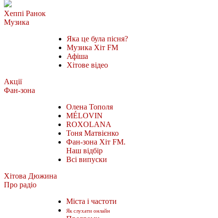
Хеппі Ранок
Музика
Яка це була пісня?
Музика Хіт FM
Афіша
Хітове відео
Акції
Фан-зона
Олена Тополя
MÉLOVIN
ROXOLANA
Тоня Матвієнко
Фан-зона Хіт FM.
Наш відбір
Всі випуски
Хітова Дюжина
Про радіо
Міста і частоти
Як слухати онлайн