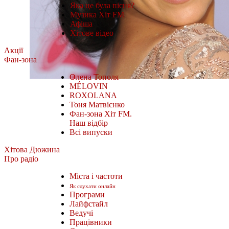
Яка це була пісня?
Музика Хіт FM
Афіша
Хітове відео
Акції
Фан-зона
Олена Тополя
MÉLOVIN
ROXOLANA
Тоня Матвієнко
Фан-зона Хіт FM.
Наш відбір
Всі випуски
Хітова Дюжина
Про радіо
Міста і частоти
Як слухати онлайн
Програми
Лайфстайл
Ведучі
Працівники