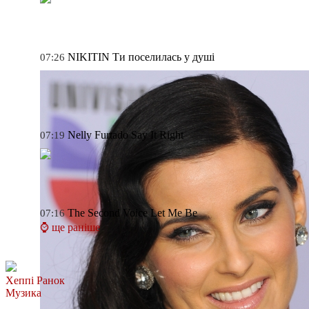
NIKITIN
Ти поселилась у душі
07:26
Nelly Furtado
Say It Right
07:19
The Second Voice
Let Me Be
07:16
⌚ ще раніше
Хеппі Ранок
Музика