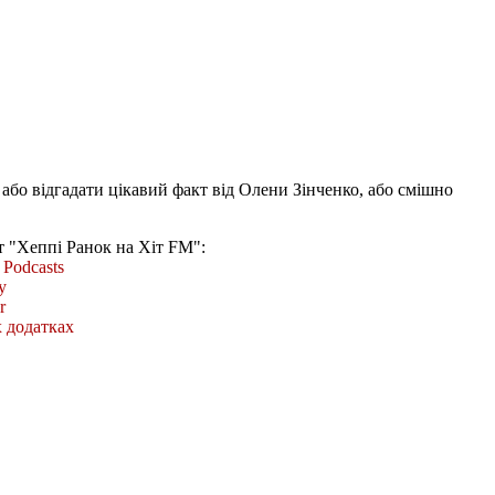
 або відгадати цікавий факт від Олени Зінченко, або смішно
т "Хеппі Ранок на Хіт FM":
Podcasts
y
r
 додатках