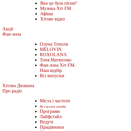
Яка це була пісня?
Музика Хіт FM
Афіша
Хітове відео
Акції
Фан-зона
Олена Тополя
MÉLOVIN
ROXOLANA
Тоня Матвієнко
Фан-зона Хіт FM.
Наш відбір
Всі випуски
Хітова Дюжина
Про радіо
Міста і частоти
Як слухати онлайн
Програми
Лайфстайл
Ведучі
Працівники