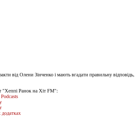
акти від Олени Зінченко і мають вгадати правильну відповідь,
т "Хеппі Ранок на Хіт FM":
Podcasts
y
r
 додатках