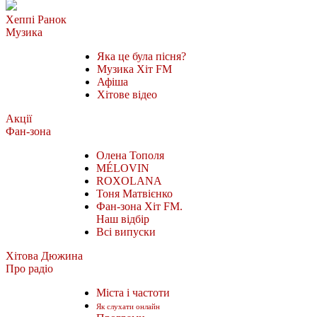
Хеппі Ранок
Музика
Яка це була пісня?
Музика Хіт FM
Афіша
Хітове відео
Акції
Фан-зона
Олена Тополя
MÉLOVIN
ROXOLANA
Тоня Матвієнко
Фан-зона Хіт FM.
Наш відбір
Всі випуски
Хітова Дюжина
Про радіо
Міста і частоти
Як слухати онлайн