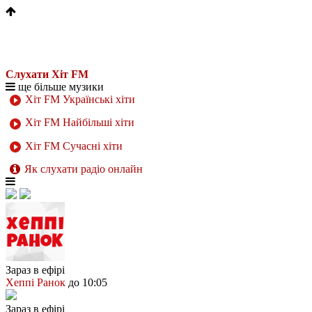
Слухати Хіт FM
ще більше музики
Хіт FM Українські хіти
Хіт FM Найбільші хіти
Хіт FM Сучасні хіти
Як слухати радіо онлайн
Зараз в ефірі
Хеппі Ранок
до 10:05
Зараз в ефірі