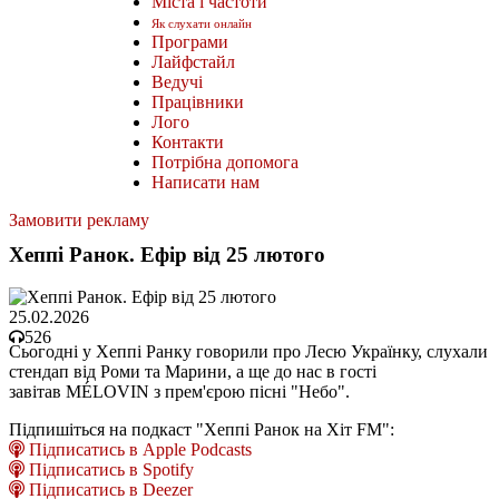
Міста і частоти
Як слухати онлайн
Програми
Лайфстайл
Ведучі
Працівники
Лого
Контакти
Потрібна допомога
Написати нам
Замовити рекламу
Хеппі Ранок. Ефір від 25 лютого
25.02.2026
526
Сьогодні у Хеппі Ранку говорили про Лесю Українку, слухали
стендап від Роми та Марини, а ще до нас в гості
завітав MÉLOVIN з прем'єрою пісні "Небо".
Підпишіться на подкаст "Хеппі Ранок на Хіт FM":
Підписатись в Apple Podcasts
Підписатись в Spotify
Підписатись в Deezer