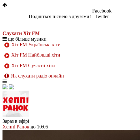
Facebook
Поділіться піснею з друзями!
Twitter
Слухати Хіт FM
ще більше музики
Хіт FM Українські хіти
Хіт FM Найбільші хіти
Хіт FM Сучасні хіти
Як слухати радіо онлайн
Зараз в ефірі
Хеппі Ранок
до 10:05