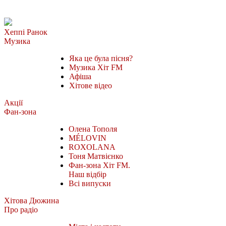
Хеппі Ранок
Музика
Яка це була пісня?
Музика Хіт FM
Афіша
Хітове відео
Акції
Фан-зона
Олена Тополя
MÉLOVIN
ROXOLANA
Тоня Матвієнко
Фан-зона Хіт FM.
Наш відбір
Всі випуски
Хітова Дюжина
Про радіо