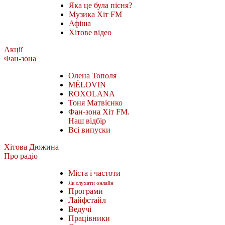
Яка це була пісня?
Музика Хіт FM
Афіша
Хітове відео
Акції
Фан-зона
Олена Тополя
MÉLOVIN
ROXOLANA
Тоня Матвієнко
Фан-зона Хіт FM.
Наш відбір
Всі випуски
Хітова Дюжина
Про радіо
Міста і частоти
Як слухати онлайн
Програми
Лайфстайл
Ведучі
Працівники