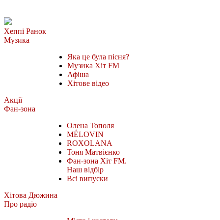
Хеппі Ранок
Музика
Яка це була пісня?
Музика Хіт FM
Афіша
Хітове відео
Акції
Фан-зона
Олена Тополя
MÉLOVIN
ROXOLANA
Тоня Матвієнко
Фан-зона Хіт FM.
Наш відбір
Всі випуски
Хітова Дюжина
Про радіо