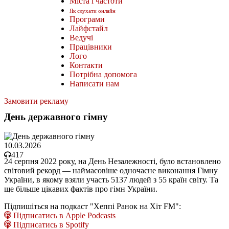
Міста і частоти
Як слухати онлайн
Програми
Лайфстайл
Ведучі
Працівники
Лого
Контакти
Потрібна допомога
Написати нам
Замовити рекламу
День державного гімну
10.03.2026
417
24 серпня 2022 року, на День Незалежності, було встановлено
світовий рекорд — наймасовіше одночасне виконання Гімну
України, в якому взяли участь 5137 людей з 55 країн світу. Та
ще більше цікавих фактів про гімн України.
Підпишіться на подкаст "Хеппі Ранок на Хіт FM":
Підписатись в Apple Podcasts
Підписатись в Spotify