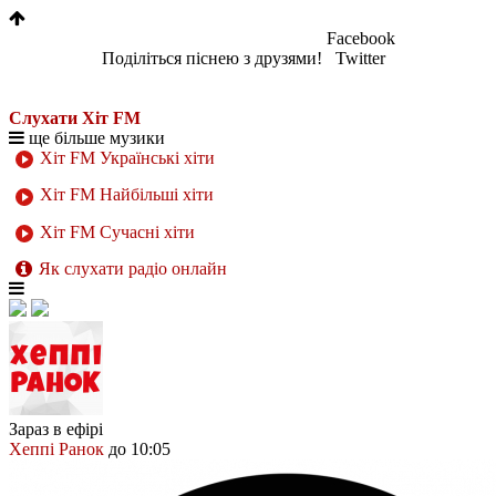
Facebook
Поділіться піснею з друзями!
Twitter
Слухати Хіт FM
ще більше музики
Хіт FM Українські хіти
Хіт FM Найбільші хіти
Хіт FM Сучасні хіти
Як слухати радіо онлайн
Зараз в ефірі
Хеппі Ранок
до 10:05