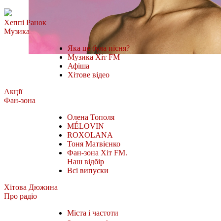
Хеппі Ранок
Музика
Яка це була пісня?
Музика Хіт FM
Афіша
Хітове відео
Акції
Фан-зона
Олена Тополя
MÉLOVIN
ROXOLANA
Тоня Матвієнко
Фан-зона Хіт FM.
Наш відбір
Всі випуски
Хітова Дюжина
Про радіо
Міста і частоти