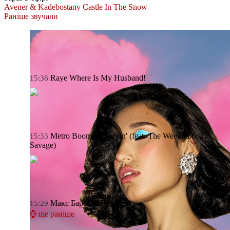
Avener & Kadebostany
Castle In The Snow
Раніше звучали
Raye
Where Is My Husband!
15:36
Metro Boomin
Creepin' (feat. The Weeknd & 21
15:33
Savage)
Макс Барських
Сльози
15:29
⌚ ще раніше