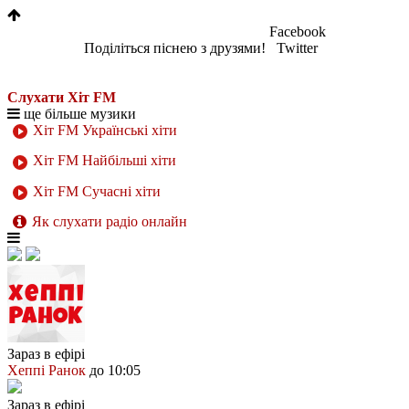
Facebook
Поділіться піснею з друзями!
Twitter
Слухати Хіт FM
ще більше музики
Хіт FM Українські хіти
Хіт FM Найбільші хіти
Хіт FM Сучасні хіти
Як слухати радіо онлайн
Зараз в ефірі
Хеппі Ранок
до 10:05
Зараз в ефірі