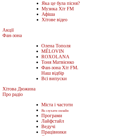
Яка це була пісня?
Музика Хіт FM
Афіша
Хітове відео
Акції
Фан-зона
Олена Тополя
MÉLOVIN
ROXOLANA
Тоня Матвієнко
Фан-зона Хіт FM.
Наш відбір
Всі випуски
Хітова Дюжина
Про радіо
Міста і частоти
Як слухати онлайн
Програми
Лайфстайл
Ведучі
Працівники