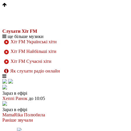
Слухати Хіт FM
ще більше музики
Хіт FM Українські хіти
Хіт FM Найбільші хіти
Хіт FM Сучасні хіти
Як слухати радіо онлайн
Зараз в ефірі
Хеппі Ранок
до 10:05
Зараз в ефірі
MamaRika
Полюбила
Раніше звучали