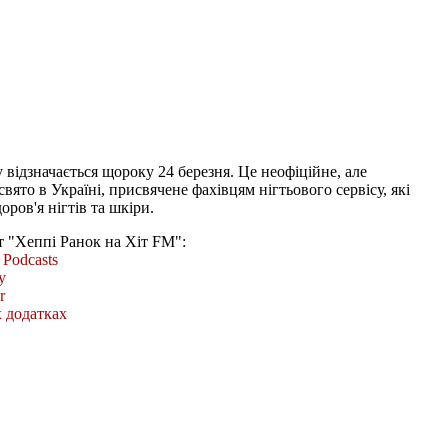
відзначається щороку 24 березня. Це неофіційне, але
вято в Україні, присвячене фахівцям нігтьового сервісу, які
оров'я нігтів та шкіри.
т "Хеппі Ранок на Хіт FM":
Podcasts
y
r
 додатках