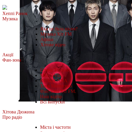
Хеппі Ранок
Музика
Яка це була пісня?
Музика Хіт FM
Афіша
Хітове відео
Акції
Фан-зона
Олена Тополя
MÉLOVIN
ROXOLANA
Тоня Матвієнко
Фан-зона Хіт FM.
Наш відбір
Всі випуски
Хітова Дюжина
Про радіо
Міста і частоти