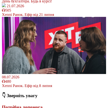
День бухгалтера. Будь в курсі!
21.07.2026
505
Хеппі Ранок. Ефір від 21 липня
08.07.2026
480
Хеппі Ранок. Ефір від 8 липня
👇 Зверніть увагу
Потрібна допомога