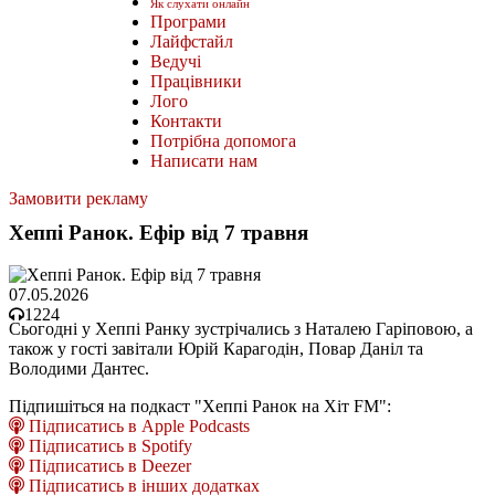
Як слухати онлайн
Програми
Лайфстайл
Ведучі
Працівники
Лого
Контакти
Потрібна допомога
Написати нам
Замовити рекламу
Хеппі Ранок. Ефір від 7 травня
07.05.2026
1224
Сьогодні у Хеппі Ранку зустрічались з Наталею Гаріповою, а
також у гості завітали Юрій Карагодін, Повар Даніл та
Володими Дантес.
Підпишіться на подкаст "Хеппі Ранок на Хіт FM":
Підписатись в Apple Podcasts
Підписатись в Spotify
Підписатись в Deezer
Підписатись в інших додатках