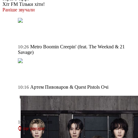
Хіт FM
Тільки хіти!
Раніше звучали
Metro Boomin
Creepin' (feat. The Weeknd & 21
10:26
Savage)
Артем Пивоваров & Quest Pistols
Очі
10:16
BTS
Swim
10:13
⌚ ще раніше