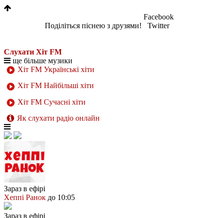
Facebook
Поділіться піснею з друзями!
Twitter
Слухати Хіт FM
ще більше музики
Хіт FM Українські хіти
Хіт FM Найбільші хіти
Хіт FM Сучасні хіти
Як слухати радіо онлайн
Зараз в ефірі
Хеппі Ранок
до 10:05
Зараз в ефірі