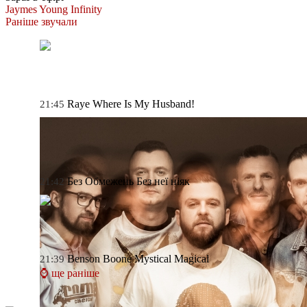
Jaymes Young
Infinity
Раніше звучали
Raye
Where Is My Husband!
21:45
Без Обмежень
Без неї ніяк
21:42
Benson Boone
Mystical Magical
21:39
⌚ ще раніше