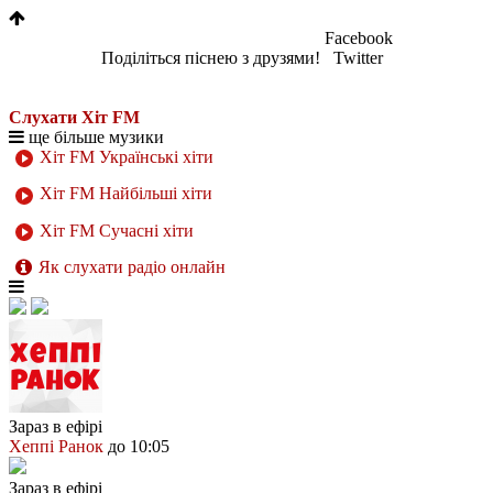
Facebook
Поділіться піснею з друзями!
Twitter
Слухати Хіт FM
ще більше музики
Хіт FM Українські хіти
Хіт FM Найбільші хіти
Хіт FM Сучасні хіти
Як слухати радіо онлайн
Зараз в ефірі
Хеппі Ранок
до 10:05
Зараз в ефірі