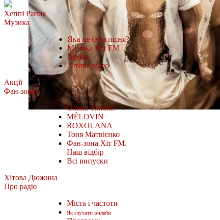
Хеппі Ранок
Музика
Яка це була пісня?
Музика Хіт FM
Афіша
Хітове відео
Акції
Фан-зона
Олена Тополя
MÉLOVIN
ROXOLANA
Тоня Матвієнко
Фан-зона Хіт FM.
Наш відбір
Всі випуски
Хітова Дюжина
Про радіо
Міста і частоти
Як слухати онлайн