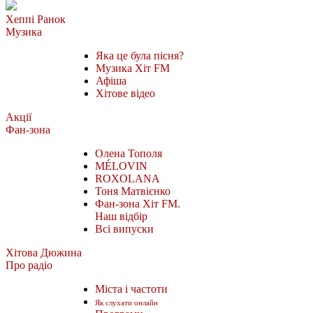
Хеппі Ранок
Музика
Яка це була пісня?
Музика Хіт FM
Афіша
Хітове відео
Акції
Фан-зона
Олена Тополя
MÉLOVIN
ROXOLANA
Тоня Матвієнко
Фан-зона Хіт FM.
Наш відбір
Всі випуски
Хітова Дюжина
Про радіо
Міста і частоти
Як слухати онлайн