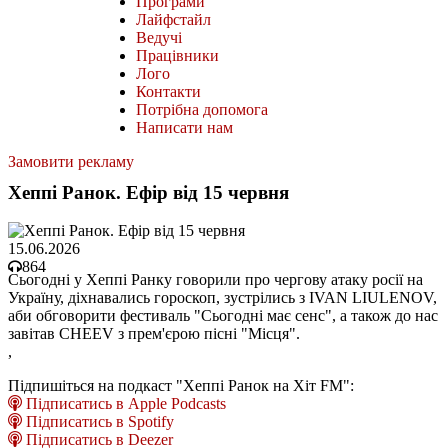
Програми
Лайфстайл
Ведучі
Працівники
Лого
Контакти
Потрібна допомога
Написати нам
Замовити рекламу
Хеппі Ранок. Ефір від 15 червня
15.06.2026
864
Сьогодні у Хеппі Ранку говорили про чергову атаку росії на
Україну, діхнавались гороскоп, зустрілись з IVAN LIULENOV,
аби обговорити фестиваль "Сьогодні має сенс", а також до нас
завітав CHEEV з прем'єрою пісні "Місця".
,
Підпишіться на подкаст "Хеппі Ранок на Хіт FM":
Підписатись в Apple Podcasts
Підписатись в Spotify
Підписатись в Deezer