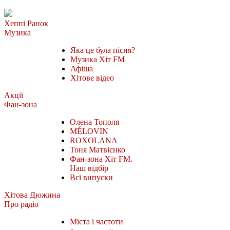
Хеппі Ранок
Музика
Яка це була пісня?
Музика Хіт FM
Афіша
Хітове відео
Акції
Фан-зона
Олена Тополя
MÉLOVIN
ROXOLANA
Тоня Матвієнко
Фан-зона Хіт FM.
Наш відбір
Всі випуски
Хітова Дюжина
Про радіо
Міста і частоти