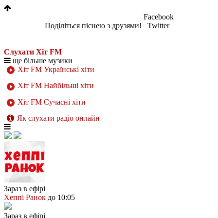
Facebook
Поділіться піснею з друзями!
Twitter
Слухати Хіт FM
ще більше музики
Хіт FM Українські хіти
Хіт FM Найбільші хіти
Хіт FM Сучасні хіти
Як слухати радіо онлайн
Зараз в ефірі
Хеппі Ранок
до 10:05
Зараз в ефірі