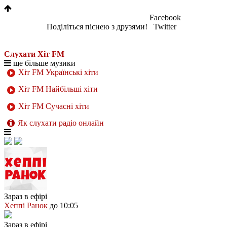
Facebook
Поділіться піснею з друзями!
Twitter
Слухати Хіт FM
ще більше музики
Хіт FM Українські хіти
Хіт FM Найбільші хіти
Хіт FM Сучасні хіти
Як слухати радіо онлайн
Зараз в ефірі
Хеппі Ранок
до 10:05
Зараз в ефірі