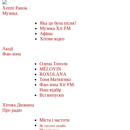
Хеппі Ранок
Музика
Яка це була пісня?
Музика Хіт FM
Афіша
Хітове відео
Акції
Фан-зона
Олена Тополя
MÉLOVIN
ROXOLANA
Тоня Матвієнко
Фан-зона Хіт FM.
Наш відбір
Всі випуски
Хітова Дюжина
Про радіо
Міста і частоти
Як слухати онлайн