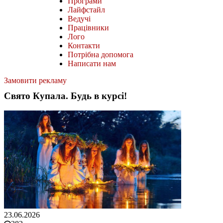
Програми
Лайфстайл
Ведучі
Працівники
Лого
Контакти
Потрібна допомога
Написати нам
Замовити рекламу
Свято Купала. Будь в курсі!
23.06.2026