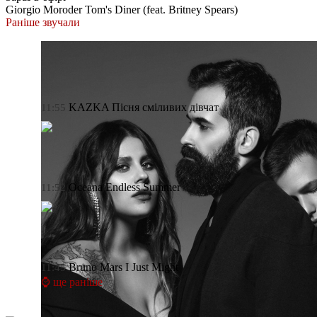
Giorgio Moroder
Tom's Diner (feat. Britney Spears)
Раніше звучали
KAZKA
Пісня сміливих дівчат
11:55
Oceana
Endless Summer
11:52
Bruno Mars
I Just Might
11:45
⌚ ще раніше