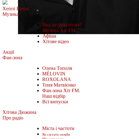
Хеппі Ранок
Музика
Яка це була пісня?
Музика Хіт FM
Афіша
Хітове відео
Акції
Фан-зона
Олена Тополя
MÉLOVIN
ROXOLANA
Тоня Матвієнко
Фан-зона Хіт FM.
Наш відбір
Всі випуски
Хітова Дюжина
Про радіо
Міста і частоти
Як слухати онлайн