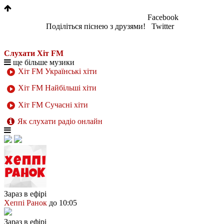
Facebook
Поділіться піснею з друзями!
Twitter
Слухати Хіт FM
ще більше музики
Хіт FM Українські хіти
Хіт FM Найбільші хіти
Хіт FM Сучасні хіти
Як слухати радіо онлайн
Зараз в ефірі
Хеппі Ранок
до 10:05
Зараз в ефірі