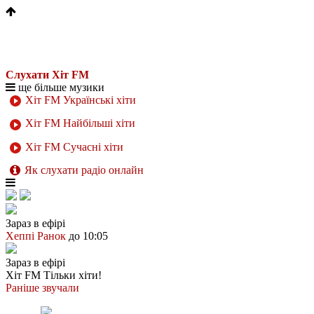
Слухати Хіт FM
ще більше музики
Хіт FM Українські хіти
Хіт FM Найбільші хіти
Хіт FM Сучасні хіти
Як слухати радіо онлайн
Зараз в ефірі
Хеппі Ранок
до 10:05
Зараз в ефірі
Хіт FM
Тільки хіти!
Раніше звучали