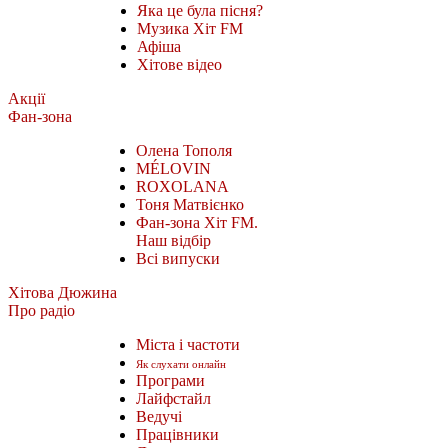
Яка це була пісня?
Музика Хіт FM
Афіша
Хітове відео
Акції
Фан-зона
Олена Тополя
MÉLOVIN
ROXOLANA
Тоня Матвієнко
Фан-зона Хіт FM.
Наш відбір
Всі випуски
Хітова Дюжина
Про радіо
Міста і частоти
Як слухати онлайн
Програми
Лайфстайл
Ведучі
Працівники