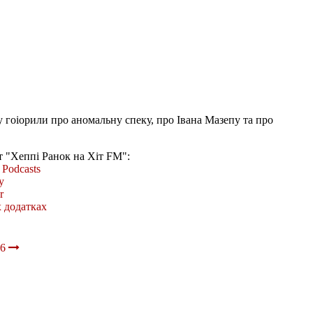
 гоіорили про аномальну спеку, про Івана Мазепу та про
т "Хеппі Ранок на Хіт FM":
Podcasts
y
r
 додатках
26