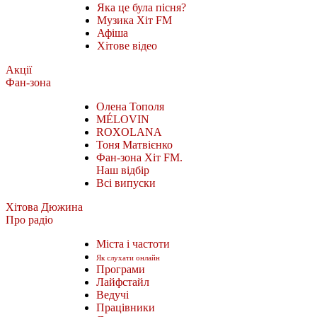
Яка це була пісня?
Музика Хіт FM
Афіша
Хітове відео
Акції
Фан-зона
Олена Тополя
MÉLOVIN
ROXOLANA
Тоня Матвієнко
Фан-зона Хіт FM.
Наш відбір
Всі випуски
Хітова Дюжина
Про радіо
Міста і частоти
Як слухати онлайн
Програми
Лайфстайл
Ведучі
Працівники