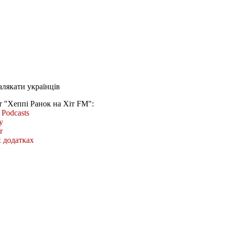
лякати українців
т "Хеппі Ранок на Хіт FM":
Podcasts
y
r
 додатках