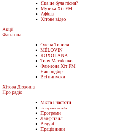
Яка це була пісня?
Музика Хіт FM
Афіша
Хітове відео
Акції
Фан-зона
Олена Тополя
MÉLOVIN
ROXOLANA
Тоня Матвієнко
Фан-зона Хіт FM.
Наш відбір
Всі випуски
Хітова Дюжина
Про радіо
Міста і частоти
Як слухати онлайн
Програми
Лайфстайл
Ведучі
Працівники