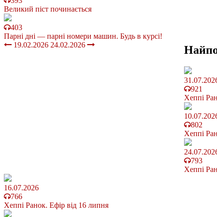
393
Великий піст починається
403
Парні дні — парні номери машин. Будь в курсі!
19.02.2026
24.02.2026
Найп
31.07.202
921
Хеппі Ран
10.07.202
802
Хеппі Ран
24.07.202
793
Хеппі Ран
16.07.2026
766
Хеппі Ранок. Ефір від 16 липня