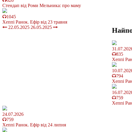
626
Стендап від Роми Мельника: про маму
1045
Хеппі Ранок. Ефір від 23 травня
22.05.2025
26.05.2025
Найп
31.07.202
835
Хеппі Ран
10.07.202
794
Хеппі Ран
16.07.202
759
Хеппі Ран
24.07.2026
759
Хеппі Ранок. Ефір від 24 липня