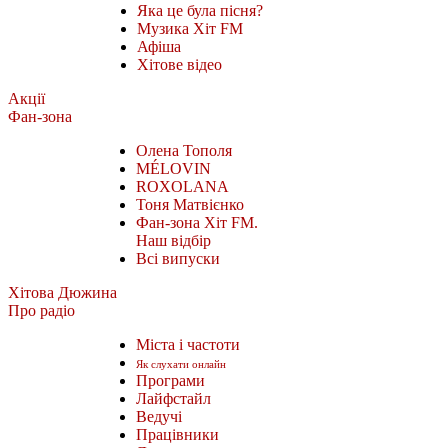
Яка це була пісня?
Музика Хіт FM
Афіша
Хітове відео
Акції
Фан-зона
Олена Тополя
MÉLOVIN
ROXOLANA
Тоня Матвієнко
Фан-зона Хіт FM.
Наш відбір
Всі випуски
Хітова Дюжина
Про радіо
Міста і частоти
Як слухати онлайн
Програми
Лайфстайл
Ведучі
Працівники