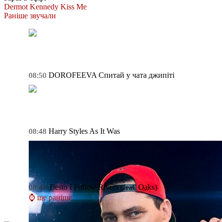
Dermot Kennedy
Kiss Me
Раніше звучали
DOROFEEVA
Спитай у чата джипіті
08:50
Harry Styles
As It Was
08:48
Tiesto
I Follow Rivers (feat. Oaks)
08:44
⌚ ще раніше