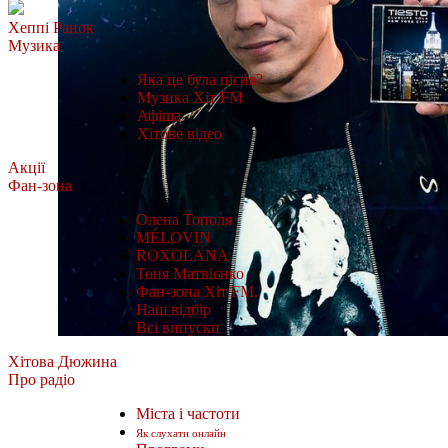
Хеппі Ранок
Музика
Яка це була пісня?
Музика Хіт FM
Афіша
Хітове відео
Акції
Фан-зона
Олена Тополя
MÉLOVIN
ROXOLANA
Тоня Матвієнко
Фан-зона Хіт FM.
Наш відбір
Всі випуски
Хітова Дюжина
Про радіо
Міста і частоти
Як слухати онлайн