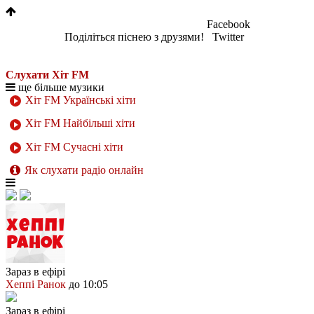
Facebook
Поділіться піснею з друзями!
Twitter
Слухати Хіт FM
ще більше музики
Хіт FM Українські хіти
Хіт FM Найбільші хіти
Хіт FM Сучасні хіти
Як слухати радіо онлайн
Зараз в ефірі
Хеппі Ранок
до 10:05
Зараз в ефірі