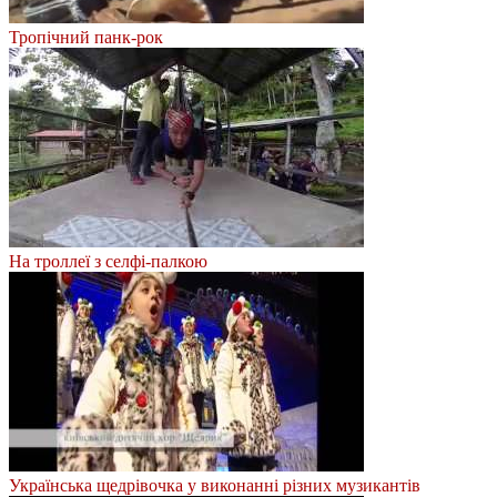
Тропічний панк-рок
На троллеї з селфі-палкою
Українська щедрівочка у виконанні різних музикантів