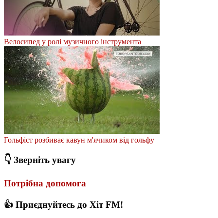
Велосипед у ролі музичного інструмента
Гольфіст розбиває кавун м'ячиком від гольфу
👇 Зверніть увагу
Потрібна допомога
👍 Приєднуйтесь до Хіт FM!