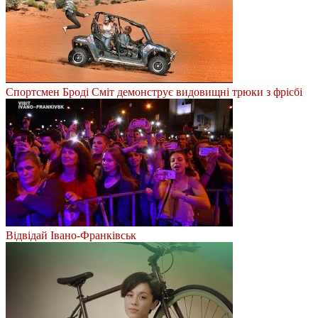
Спортсмен Броді Сміт демонструє видовищні трюки з фрісбі
Відвідай Івано-Франківськ