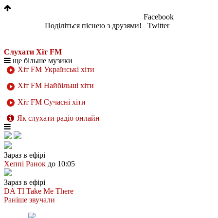
Facebook
Поділіться піснею з друзями!
Twitter
Слухати Хіт FM
ще більше музики
Хіт FM Українські хіти
Хіт FM Найбільші хіти
Хіт FM Сучасні хіти
Як слухати радіо онлайн
Зараз в ефірі
Хеппі Ранок
до 10:05
Зараз в ефірі
DA TI
Take Me There
Раніше звучали