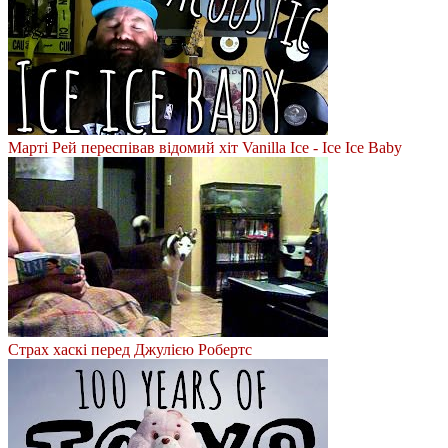
Марті Рей переспівав відомий хіт Vanilla Ice - Ice Ice Baby
Страх хаскі перед Джулією Робертс