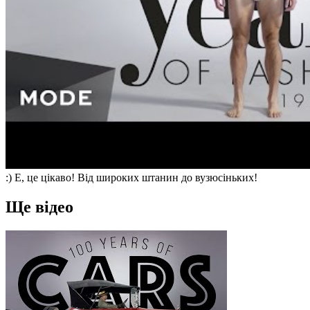
:) Е, це цікаво! Від широких штанин до вузюсіньких!
Ще відео