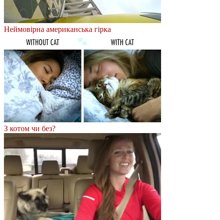
Неймовірна американська гірка
З котом чи без?