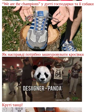
“We are the champions” у дуеті господарки та її собаки
Як насправді потрібно зашнуровувати кросівки
Круті танці!