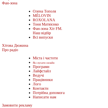
Фан-зона
Олена Тополя
MÉLOVIN
ROXOLANA
Тоня Матвієнко
Фан-зона Хіт FM.
Наш відбір
Всі випуски
Хітова Дюжина
Про радіо
Міста і частоти
Як слухати онлайн
Програми
Лайфстайл
Ведучі
Працівники
Лого
Контакти
Потрібна допомога
Написати нам
Замовити рекламу