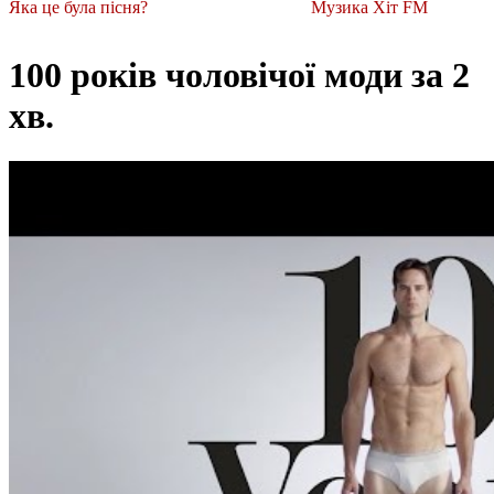
Яка це була пісня?
Музика Хіт FM
100 років чоловічої моди за 2
хв.