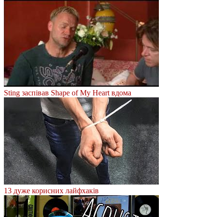
Sting заспівав Shape of My Heart вдома
13 дуже корисних лайфхаків