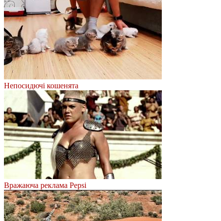
Непосидючі кошенята
Вражаюча реклама Pepsi