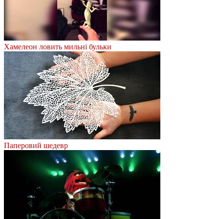
Хамелеон ловить мильні бульки
Паперовий шедевр