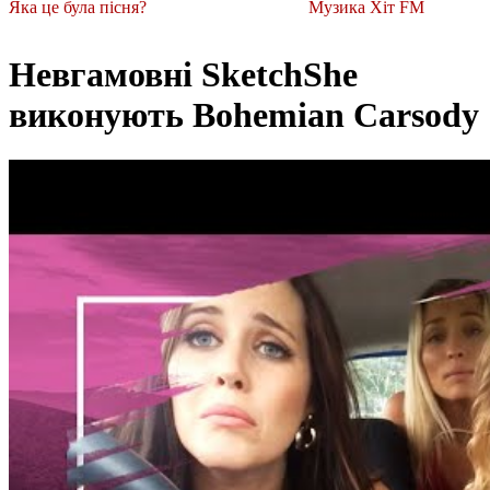
Яка це була пісня?
Музика Хіт FM
Невгамовні SketchShe
виконують Bohemian Carsody