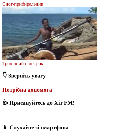
Єнот-прибиральник
Тропічний панк-рок
👇 Зверніть увагу
Потрібна допомога
👍 Приєднуйтесь до Хіт FM!
📱 Слухайте зі смартфона