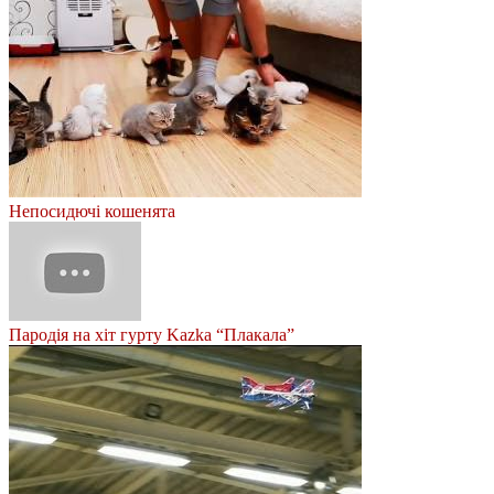
Непосидючі кошенята
Пародія на хіт гурту Kazka “Плакала”