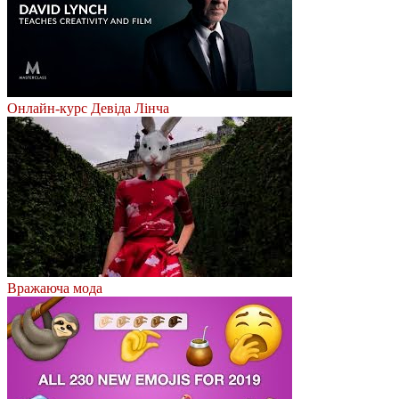
Онлайн-курс Девіда Лінча
Вражаюча мода