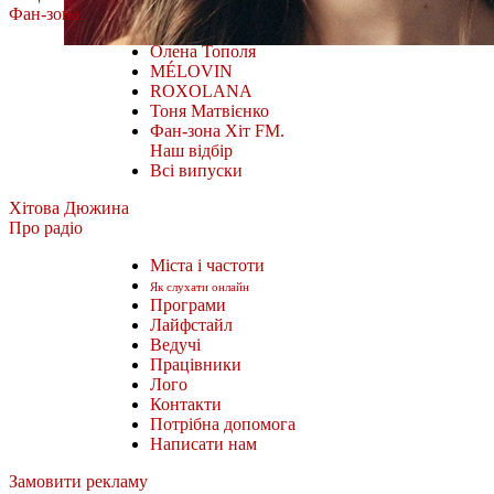
Фан-зона
Олена Тополя
MÉLOVIN
ROXOLANA
Тоня Матвієнко
Фан-зона Хіт FM.
Наш відбір
Всі випуски
Хітова Дюжина
Про радіо
Міста і частоти
Як слухати онлайн
Програми
Лайфстайл
Ведучі
Працівники
Лого
Контакти
Потрібна допомога
Написати нам
Замовити рекламу