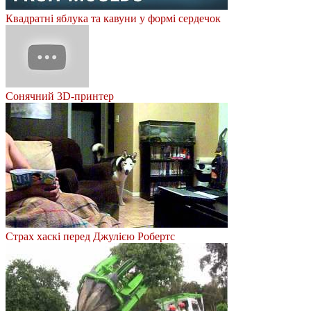
Квадратні яблука та кавуни у формі сердечок
Сонячний 3D-принтер
Страх хаскі перед Джулією Робертс