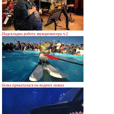
Надскладна робота звукорежисера ч.2
Білка прокаталася на водних лижах