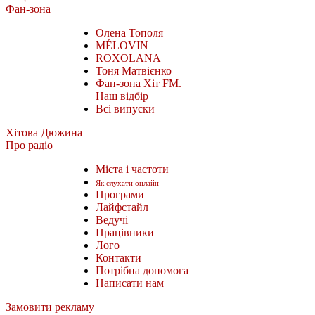
Фан-зона
Олена Тополя
MÉLOVIN
ROXOLANA
Тоня Матвієнко
Фан-зона Хіт FM.
Наш відбір
Всі випуски
Хітова Дюжина
Про радіо
Міста і частоти
Як слухати онлайн
Програми
Лайфстайл
Ведучі
Працівники
Лого
Контакти
Потрібна допомога
Написати нам
Замовити рекламу