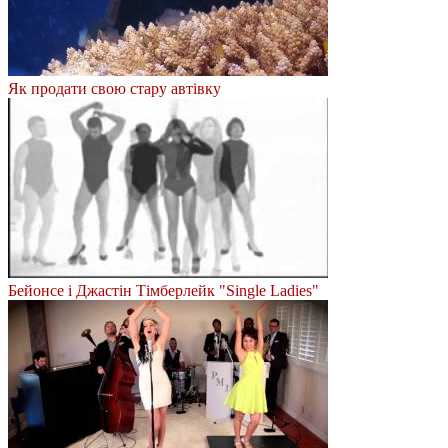
Як продати свою стару автівку
Бейонсе і Джастін Тімберлейк "Single Ladies"