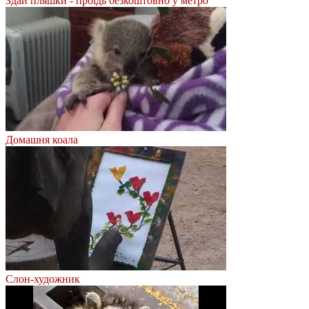
Здай пляшки - проїдь безкоштовно у метро
Домашня коала
Слон-художник