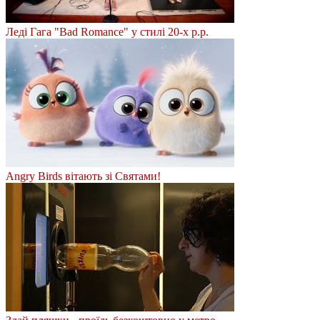
Леді Гага "Bad Romance" у стилі 20-х р.р.
Angry Birds вітають зі Святами!