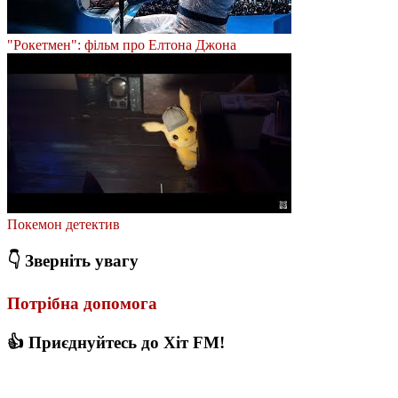
"Рокетмен": фільм про Елтона Джона
Покемон детектив
👇 Зверніть увагу
Потрібна допомога
👍 Приєднуйтесь до Хіт FM!