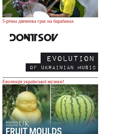
5-річна дівчинка грає на барабанах
Еволюція української музики!