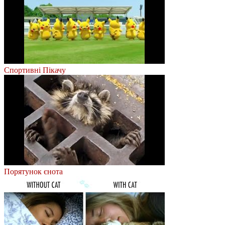
Cпортивні Пікачу
Порятунок єнота