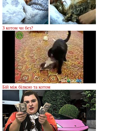
З котом чи без?
Бій між білкою та котом