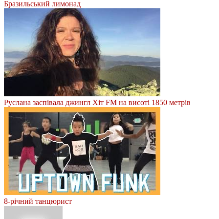
Бразильський лимонад
Руслана заспівала джингл Хіт FM на висоті 1850 метрів
8-річний танцюрист