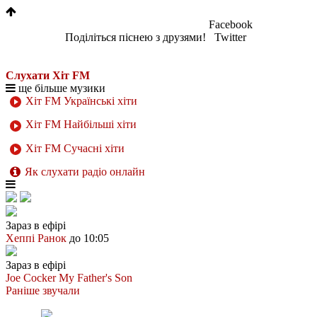
Facebook
Поділіться піснею з друзями!
Twitter
Слухати Хіт FM
ще більше музики
Хіт FM Українські хіти
Хіт FM Найбільші хіти
Хіт FM Сучасні хіти
Як слухати радіо онлайн
Зараз в ефірі
Хеппі Ранок
до 10:05
Зараз в ефірі
Joe Cocker
My Father's Son
Раніше звучали