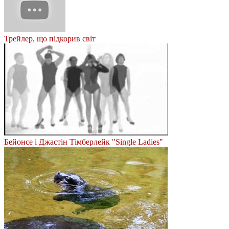
Трейлер, що підкорив світ
Бейонсе і Джастін Тімберлейк "Single Ladies"