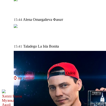
Alena Omargalieva
Фанат
15:44
Taladego
La Isla Bonita
15:41
Tiesto
I Follow Rivers (feat. Oaks)
15:35
⌚ ще раніше
Хеппі Ранок
Музика
Акції