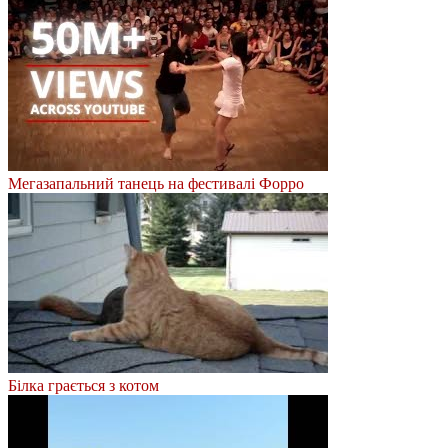
Мегазапальний танець на фестивалі Форро
Білка грається з котом