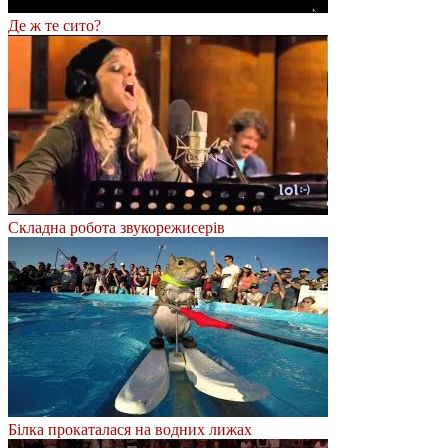
Де ж те сито?
Складна робота звукорежисерів
Білка прокаталася на водних лижах