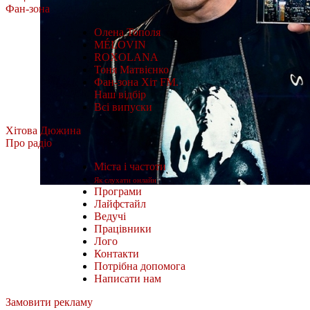
Фан-зона
Олена Тополя
MÉLOVIN
ROXOLANA
Тоня Матвієнко
Фан-зона Хіт FM.
Наш відбір
Всі випуски
Хітова Дюжина
Про радіо
Міста і частоти
Як слухати онлайн
Програми
Лайфстайл
Ведучі
Працівники
Лого
Контакти
Потрібна допомога
Написати нам
Замовити рекламу