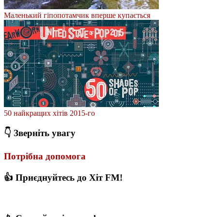
Маленький гіпопотамчик вперше купається
50 найкращих хітів 2015-го
👇 Зверніть увагу
Потрібна допомога
👍 Приєднуйтесь до Хіт FM!