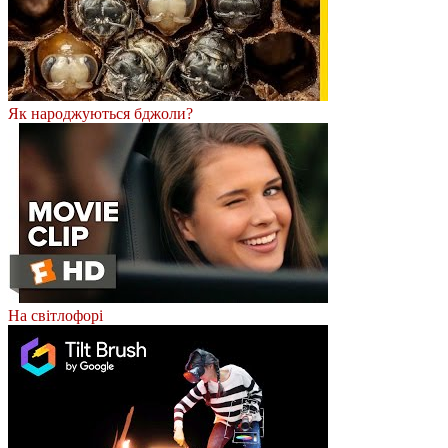
Як народжуються бджоли?
На світлофорі