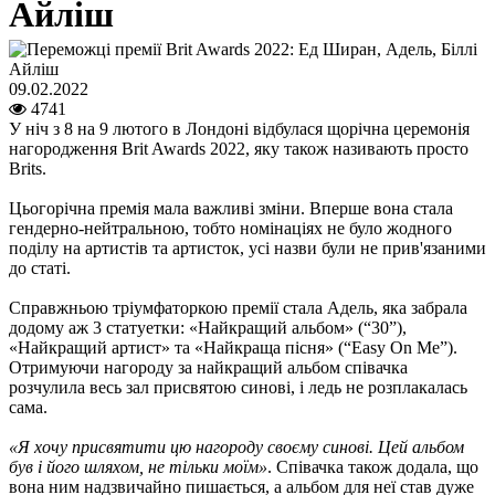
Айліш
09.02.2022
4741
У ніч з 8 на 9 лютого в Лондоні відбулася щорічна церемонія
нагородження Brit Awards 2022, яку також називають просто
Brits.
Цьогорічна премія мала важливі зміни. Вперше вона стала
гендерно-нейтральною, тобто номінаціях не було жодного
поділу на артистів та артисток, усі назви були не прив'язаними
до статі.
Справжньою тріумфаторкою премії стала Адель, яка забрала
додому аж 3 статуетки: «Найкращий альбом» (“30”),
«Найкращий артист» та «Найкраща пісня» (“Easy On Me”).
Отримуючи нагороду за найкращий альбом співачка
розчулила весь зал присвятою синові, і ледь не розплакалась
сама.
«Я хочу присвятити цю нагороду своєму синові. Цей альбом
був і його шляхом, не тільки моїм»
. Співачка також додала, що
вона ним надзвичайно пишається, а альбом для неї став дуже