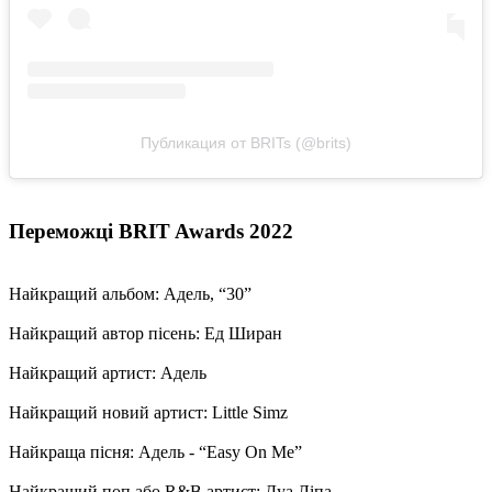
Публикация от BRITs (@brits)
Переможці BRIT Awards 2022
Найкращий альбом: Адель, “30”
Найкращий автор пісень: Ед Ширан
Найкращий артист: Адель
Найкращий новий артист: Little Simz
Найкраща пісня: Адель - “Easy On Me”
Найкращий поп або R&B артист: Дуа Ліпа