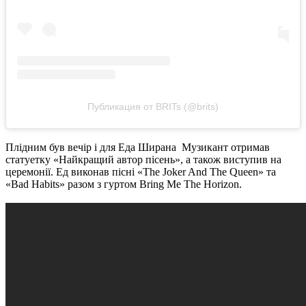
Публикация от BRITs (@brits)
Плідним був вечір і для Еда Ширана Музикант отримав
статуетку «Найкращий автор пісень», а також виступив на
церемонії. Ед виконав пісні «The Joker And The Queen» та
«Bad Habits» разом з гуртом Bring Me The Horizon.