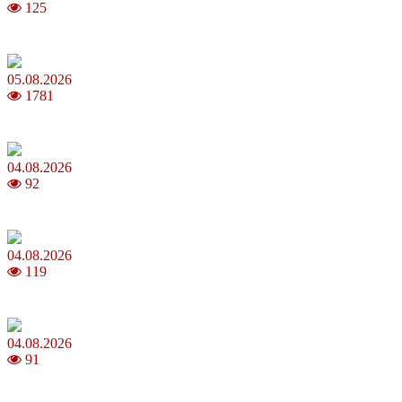
125
Магнітні бурі в серпні 2026: коли очікувати та як уберегтися
05.08.2026
1781
Яблучний Спас 2026: коли та як святкувати, що варто зробити
04.08.2026
92
MNP: як змінити мобільного оператора без втрати номера
04.08.2026
119
Анджеліна Джолі: цікаві факти про життя та кар’єру акторки
04.08.2026
91
Як обрати 4G домашній інтернет для стабільного зв’язку