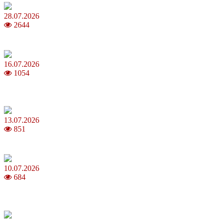
28.07.2026
2644
Повня у липні 2026: що варто та не варто робити
16.07.2026
1054
Шакіра, Мадонна, BTS, Coldplay, Джастін Бібер у фіналі
чемпіонату світу з футболу FIFA 2026
13.07.2026
851
Молодик у липні 2026: що принесе та як поводитися
10.07.2026
684
Зірки Atlas Festival 2026 — в ранковому шоу Хеппі ранок на Хіт
FM