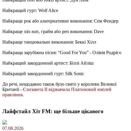
Найкращий гурт: Wolf Alice
Найкраще рок або альтернативне виконання: Сем Фендер
Найкраще хіп-хоп, грайм або реп виконання: Dave
Найкраще танцювальне виконання: Беккі Хілл
Найкраща зарубіжна пісня: “Good For You” - Олівія Родріго
Найкращий закордонний артист: Біллі Айліш
Найкращий закордонний гурт: Silk Sonic
До речі, нещодавно також було свято у королеви Великої
Британії -
Єлизавета II відзначила Платиновий ювілей
правління
.
Лайфстайл Хіт FM: ще більше цікавого
07.08.2026