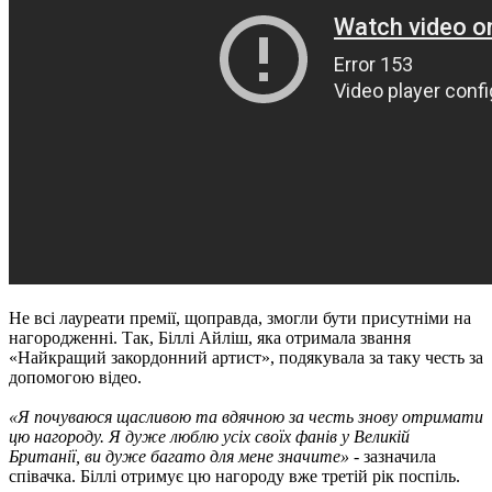
Не всі лауреати премії, щоправда, змогли бути присутніми на
нагородженні. Так, Біллі Айліш, яка отримала звання
«Найкращий закордонний артист», подякувала за таку честь за
допомогою відео.
«Я почуваюся щасливою та вдячною за честь знову отримати
цю нагороду. Я дуже люблю усіх своїх фанів у Великій
Британії, ви дуже багато для мене значите»
- зазначила
співачка. Біллі отримує цю нагороду вже третій рік поспіль.