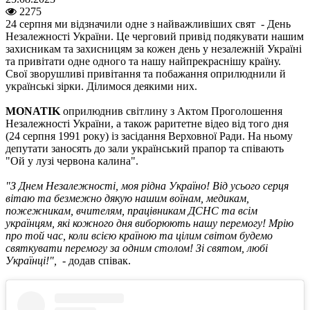
2275
24 серпня ми відзначили одне з найважливіших свят - День
Незалежності України. Це черговий привід подякувати нашим
захисникам та захисницям за кожен день у незалежній Україні
та привітати одне одного та нашу найпрекраснішу країну.
Свої зворушливі привітання та побажання оприлюднили й
українські зірки. Ділимося деякими них.
MONATIK
оприлюднив світлину з Актом Проголошення
Незалежності України, а також раритетне відео від того дня
(24 серпня 1991 року) із засідання Верховної Ради. На ньому
депутати заносять до зали український прапор та співають
"Ой у лузі червона калина".
"З Днем Незалежності, моя рідна Україно! Від усього серця
вітаю та безмежно дякую нашим воїнам, медикам,
пожежникам, вчителям, працівникам ДСНС та всім
українцям, які кожного дня виборюють нашу перемогу! Мрію
про той час, коли всією країною та цілим світом будемо
святкувати перемогу за одним столом! Зі святом, любі
Українці!",
- додав співак.