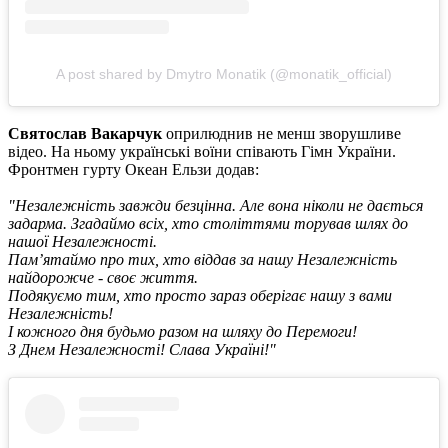
A post shared by Dmytro Monatik (@monatik_official)
Святослав Вакарчук
оприлюднив не менш зворушливе
відео. На ньому українські воїни співають Гімн України.
Фронтмен гурту Океан Ельзи додав:
"Незалежність завжди безцінна. Але вона ніколи не дається
задарма. Згадаймо всіх, хто століттями торував шлях до
нашої Незалежності.
Пам’ятаймо про тих, хто віддав за нашу Незалежність
найдорожче - своє життя.
Подякуємо тим, хто просто зараз оберігає нашу з вами
Незалежність!
І кожного дня будьмо разом на шляху до Перемоги!
З Днем Незалежності! Слава Україні!"