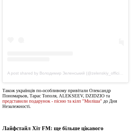
A post shared by Володимир Зеленський (@zelenskiy_official)
Також українців по-особливому привітали Олександр
Пономарьов, Тарас Тополя, ALEKSEEV, DZIDZIO та
представили подарунок - пісню та кілп "Миліша"
до Дня
Незалежності.
Лайфстайл Хіт FM: ще більше цікавого