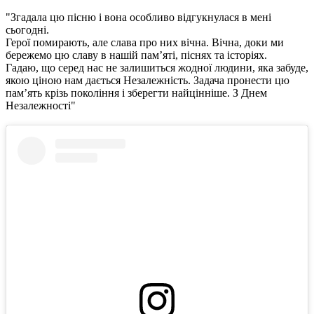
"Згадала цю пісню і вона особливо відгукнулася в мені
сьогодні.
Герої помирають, але слава про них вічна. Вічна, доки ми
бережемо цю славу в нашій пам’яті, піснях та історіях.
Гадаю, що серед нас не залишиться жодної людини, яка забуде,
якою ціною нам дається Незалежність. Задача пронести цю
памʼять крізь покоління і зберегти найцінніше. З Днем
Незалежності"