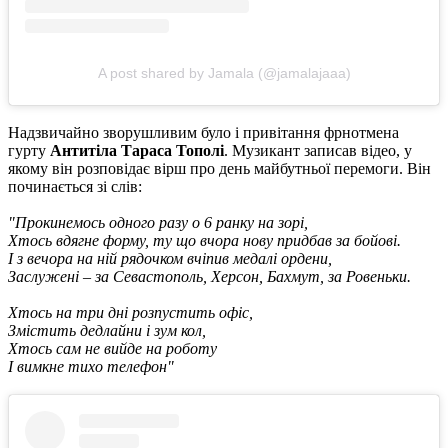
A post shared by Jamala (@jamalajaaa)
Надзвичайно зворушливим було і привітання фрнотмена
гурту
Антитіла Тараса Тополі
. Музикант записав відео, у
якому він розповідає вірш про день майбутньої перемоги. Він
починається зі слів:
"Прокинемось одного разу о 6 ранку на зорі,
Хтось вдягне форму, ту що вчора нову придбав за бойові.
І з вечора на ній рядочком вчіпив медалі ордени,
Заслужені – за Севастополь, Херсон, Бахмут, за Ровеньки.
Хтось на три дні розпустить офіс,
Змістить дедлайни і зум кол,
Хтось сам не вийде на роботу
І вимкне тихо телефон"