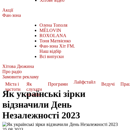
Хітове відео
Акції
Фан-зона
Олена Тополя
MÉLOVIN
ROXOLANA
Тоня Матвієнко
Фан-зона Хіт FM.
Наш відбір
Всі випуски
Хітова Дюжина
Про радіо
Замовити рекламу
Лайфстайл
Міста і
Як
Програми
Ведучі
Пра
частоти
слухати
Як українські зірки
онлайн
відзначили День
Незалежності 2023
25.08.2023