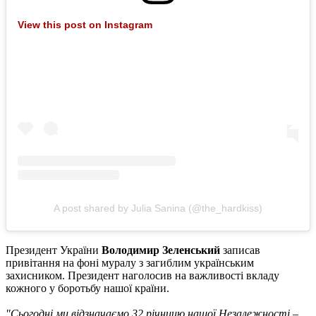
View this post on Instagram
A post shared by Julia Sanina (@the_hardkiss)
Президент України
Володимир Зеленський
записав
привітання на фоні муралу з загиблим українським
захисником. Президент наголосив на важливості вкладу
кожного у боротьбу нашої країни.
"Сьогодні ми відзначаємо 32 річницю нашої Незалежності –