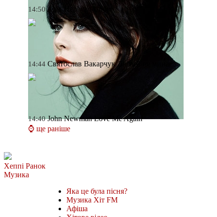
Alex Hepburn
Under
14:50
Святослав Вакарчук
Лютий не минає
14:44
John Newman
Love Me Again
14:40
⌚ ще раніше
Хеппі Ранок
Музика
Яка це була пісня?
Музика Хіт FM
Афіша