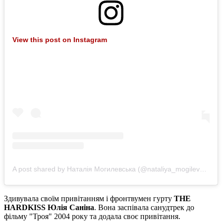
View this post on Instagram
A post shared by Наталія Могилевська (@nataliya_mogilevskaya)
Здивувала своїм привітанням і фронтвумен гурту
THE
HARDKISS Юлія Саніна
. Вона заспівала санудтрек до
фільму "Троя" 2004 року та додала своє привітання.