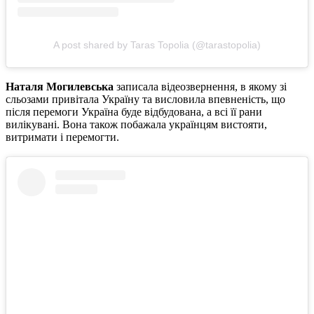
A post shared by Taras Topolia (@tarastopolia)
Наталя Могилевська
записала відеозвернення, в якому зі
сльозами привітала Україну та висловила впевненість, що
після перемоги Україна буде відбудована, а всі її рани
вилікувані. Вона також побажала українцям вистояти,
витримати і перемогти.