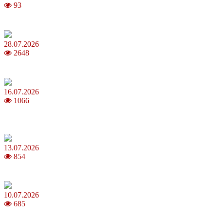
93
Як обрати 4G домашній інтернет для стабільного зв’язку
28.07.2026
2648
Повня у липні 2026: що варто та не варто робити
16.07.2026
1066
Шакіра, Мадонна, BTS, Coldplay, Джастін Бібер у фіналі
чемпіонату світу з футболу FIFA 2026
13.07.2026
854
Молодик у липні 2026: що принесе та як поводитися
10.07.2026
685