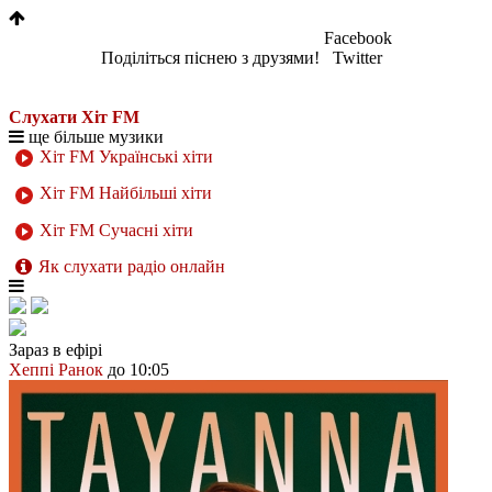
Facebook
Поділіться піснею з друзями!
Twitter
Слухати Хіт FM
ще більше музики
Хіт FM Українські хіти
Хіт FM Найбільші хіти
Хіт FM Сучасні хіти
Як слухати радіо онлайн
Зараз в ефірі
Хеппі Ранок
до 10:05