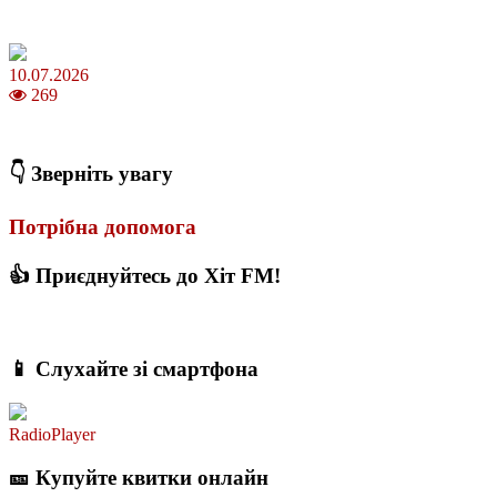
Зірки Atlas Festival 2026 — в ранковому шоу Хеппі ранок на Хіт
FM
10.07.2026
269
З якого віку можна складати іспит на водійські права в Україні
👇 Зверніть увагу
Потрібна допомога
👍 Приєднуйтесь до Хіт FM!
📱 Слухайте зі смартфона
RadioPlayer
🎫 Купуйте квитки онлайн