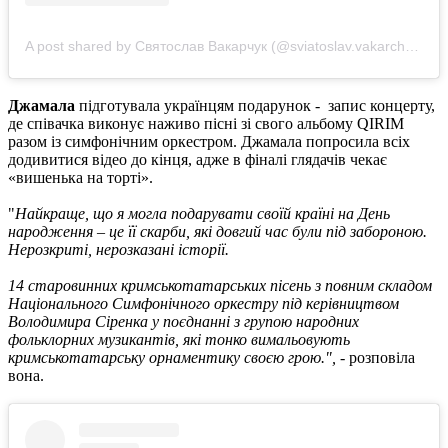
A post shared by Святослав Вакарчук (@sviatoslav.vakarchuk)
Джамала
підготувала українцям подарунок - запис концерту,
де співачка виконує наживо пісні зі свого альбому QIRIM
разом із симфонічним оркестром. Джамала попросила всіх
додивитися відео до кінця, адже в фіналі глядачів чекає
«вишенька на торті».
"
Найкраще, що я могла подарувати своїй країні на День
народження – це її скарби, які довгий час були під забороною.
Нерозкриті, нерозказані історії.
14 старовинних кримськотатарських пісень з повним складом
Національного Симфонічного оркестру під керівництвом
Володимира Сіренка у поєднанні з групою народних
фольклорних музикантів, які тонко вимальовують
кримськотатарську орнаментику своєю грою.",
- розповіла
вона.