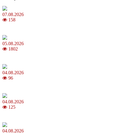
07.08.2026
158
Магнітні бурі в серпні 2026: коли очікувати та як уберегтися
05.08.2026
1802
Яблучний Спас 2026: коли та як святкувати, що варто зробити
04.08.2026
96
MNP: як змінити мобільного оператора без втрати номера
04.08.2026
125
Анджеліна Джолі: цікаві факти про життя та кар’єру акторки
04.08.2026