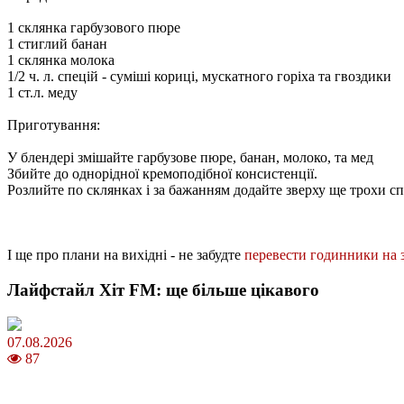
1 склянка гарбузового пюре
1 стиглий банан
1 склянка молока
1/2 ч. л. спецій - суміші кориці, мускатного горіха та гвоздики
1 ст.л. меду
Приготування:
У блендері змішайте гарбузове пюре, банан, молоко, та мед
Збийте до однорідної кремоподібної консистенції.
Розлийте по склянках і за бажанням додайте зверху ще трохи с
І ще про плани на вихідні - не забудте
перевести годинники на 
Лайфстайл Хіт FM: ще більше цікавого
07.08.2026
87
Магнітні бурі в серпні 2026: коли очікувати та як уберегтися