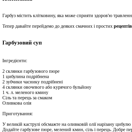
Гарбуз містить клітковину, яка може сприяти здоров'ю травленн
Тепер давайте перейдемо до деяких смачних і простих
рецептів
Гарбузовий суп
Інгредієнти:
2 склянки гарбузового пюре
1 цибулина подрібнена
2 зубчики часнику подрібнені
4 склянки овочевого або курячого бульйону
1 ч. л. меленого кмину
Сіль та перець за смаком
Оливкова олія
Приготування:
У великій каструлі обсмажте на оливковій олії нарізану цибулю
Додайте гарбузове пюре, мелений кмин, сіль і перець. Добре пе