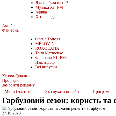
Яка це була пісня?
Музика Хіт FM
Афіша
Хітове відео
Акції
Фан-зона
Олена Тополя
MÉLOVIN
ROXOLANA
Тоня Матвієнко
Фан-зона Хіт FM.
Наш відбір
Всі випуски
Хітова Дюжина
Про радіо
Замовити рекламу
Міста і частоти
Як слухати онлайн
Програми
Гарбузовий сезон: користь та 
27.10.2023