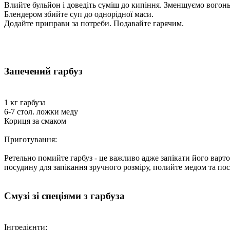
Влийте бульйон і доведіть суміш до кипіння. Зменшуємо вогонь
Блендером збийте суп до однорідної маси.
Додайте приправи за потреби. Подавайте гарячим.
Запечений гарбуз
1 кг гарбуза
6-7 стол. ложки меду
Кориця за смаком
Приготування:
Ретельно помийте гарбуз - це важливо адже запікати його варто 
посудину для запікання зручного розміру, полийте медом та п
Смузі зі спеціями з гарбуза
Інгредієнти: