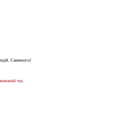
пецій. Смачного!
зимовий час
.