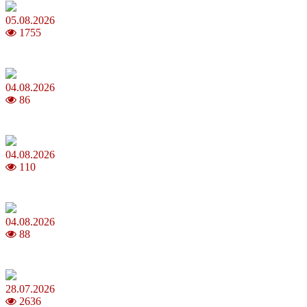
05.08.2026
1755
Яблучний Спас 2026: коли та як святкувати, що варто зробити
04.08.2026
86
MNP: як змінити мобільного оператора без втрати номера
04.08.2026
110
Анджеліна Джолі: цікаві факти про життя та кар’єру акторки
04.08.2026
88
Як обрати 4G домашній інтернет для стабільного зв’язку
28.07.2026
2636