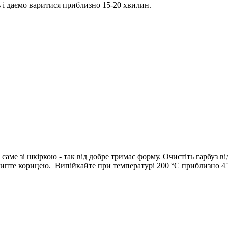
 і даємо варитися приблизно 15-20 хвилин.
саме зі шкіркою - так від добре тримає форму. Очистіть гарбуз ві
осипте корицею. Випійкайте при температурі 200 °С приблизно 4