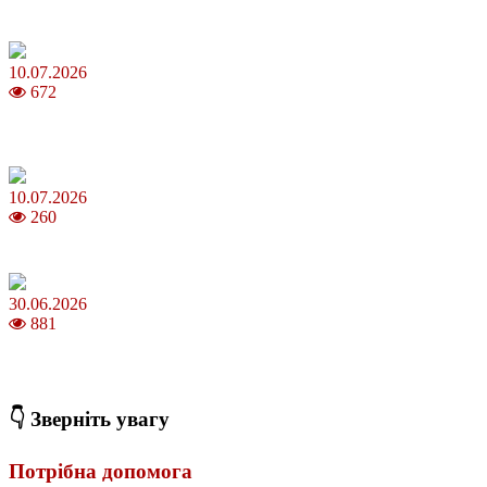
Молодик у липні 2026: що принесе та як поводитися
10.07.2026
672
Зірки Atlas Festival 2026 — в ранковому шоу Хеппі ранок на Хіт
FM
10.07.2026
260
З якого віку можна складати іспит на водійські права в Україні
30.06.2026
881
Коли потрібно міняти термопасту і як це впливає на температуру
ПК
👇 Зверніть увагу
Потрібна допомога