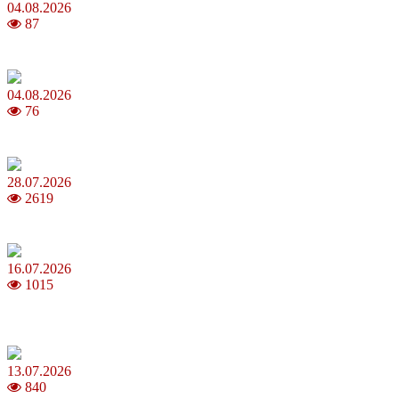
04.08.2026
87
Анджеліна Джолі: цікаві факти про життя та кар’єру акторки
04.08.2026
76
Як обрати 4G домашній інтернет для стабільного зв’язку
28.07.2026
2619
Повня у липні 2026: що варто та не варто робити
16.07.2026
1015
Шакіра, Мадонна, BTS, Coldplay, Джастін Бібер у фіналі
чемпіонату світу з футболу FIFA 2026
13.07.2026
840