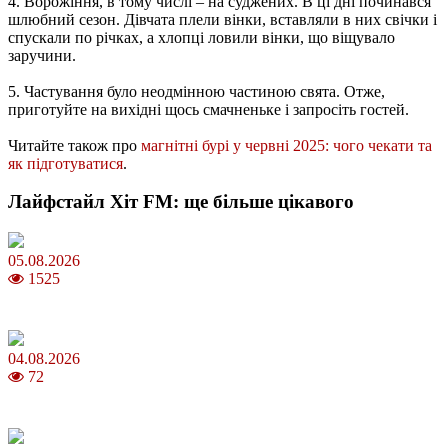
4. Ворожіння, в тому числі – на суджених. В ці дні починався
шлюбний сезон. Дівчата плели вінки, вставляли в них свічки і
спускали по річках, а хлопці ловили вінки, що віщувало
заручини.
5. Частування було неодмінною частиною свята. Отже,
приготуйте на вихідні щось смачненьке і запросіть гостей.
Читайте також про
магнітні бурі у червні 2025: чого чекати та
як підготуватися
.
Лайфстайл Хіт FM: ще більше цікавого
05.08.2026
1525
Яблучний Спас 2026: коли та як святкувати, що варто зробити
04.08.2026
72
MNP: як змінити мобільного оператора без втрати номера