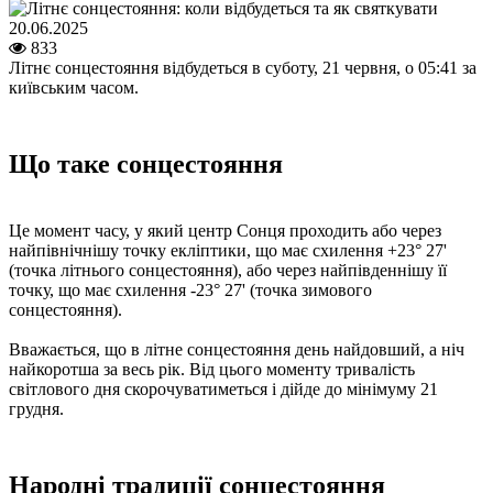
20.06.2025
833
Літнє сонцестояння відбудеться в суботу, 21 червня, о 05:41 за
київським часом.
Що таке сонцестояння
Це момент часу, у який центр Сонця проходить або через
найпівнічнішу точку екліптики, що має схилення +23° 27'
(точка літнього сонцестояння), або через найпівденнішу її
точку, що має схилення -23° 27' (точка зимового
сонцестояння).
Вважається, що в літне сонцестояння день найдовший, а ніч
найкоротша за весь рік. Від цього моменту тривалість
світлового дня скорочуватиметься і дійде до мінімуму 21
грудня.
Народні традиції сонцестояння