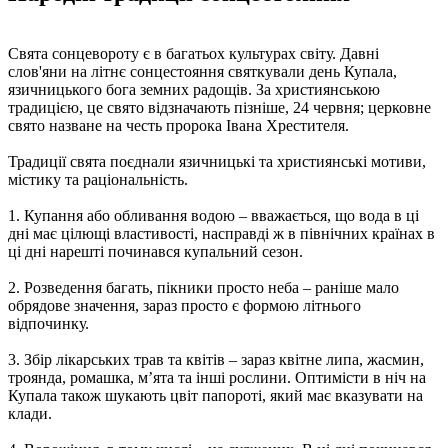
Свята сонцевороту є в багатьох культурах світу. Давні
слов'яни на літнє сонцестояння святкували день Купала,
язичницького бога земних радощів. За християнською
традицією, це свято відзначають пізніше, 24 червня; церковне
свято назване на честь пророка Івана Хрестителя.
Традиції свята поєднали язичницькі та християнські мотиви,
містику та раціональність.
1. Купання або обливання водою – вважається, що вода в ці
дні має цілющі властивості, насправді ж в північних країнах в
ці дні нарешті починався купальний сезон.
2. Розведення багать, пікники просто неба – раніше мало
обрядове значення, зараз просто є формою літнього
відпочинку.
3. Збір лікарських трав та квітів – зараз квітне липа, жасмин,
троянда, ромашка, м’ята та інші рослини. Оптимісти в ніч на
Купала також шукають цвіт папороті, який має вказувати на
клади.