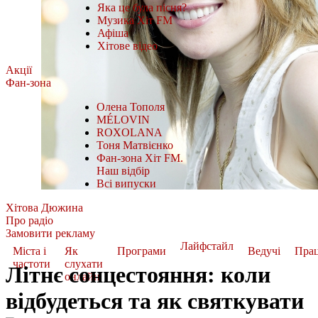
Яка це була пісня?
Музика Хіт FM
Афіша
Хітове відео
Акції
Фан-зона
Олена Тополя
MÉLOVIN
ROXOLANA
Тоня Матвієнко
Фан-зона Хіт FM.
Наш відбір
Всі випуски
Хітова Дюжина
Про радіо
Замовити рекламу
Лайфстайл
Міста і
Як
Програми
Ведучі
Пра
частоти
слухати
Літнє сонцестояння: коли
онлайн
відбудеться та як святкувати