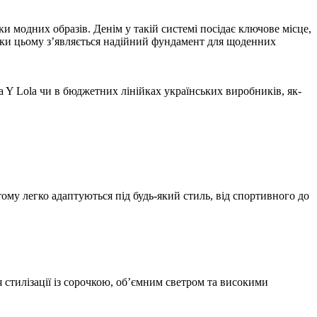
 модних образів. Денім у такій системі посідає ключове місце,
дяки цьому з’являється надійний фундамент для щоденних
ba Y Lola чи в бюджетних лінійках українських виробників, як-
тому легко адаптуються під будь-який стиль, від спортивного до
я стилізації із сорочкою, об’ємним светром та високими