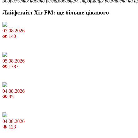
Зображення надано рекламодавцем. Інформація розміщена на п
Лайфстайл Хіт FM: ще більше цікавого
07.08.2026
140
Магнітні бурі в серпні 2026: коли очікувати та як уберегтися
05.08.2026
1787
Яблучний Спас 2026: коли та як святкувати, що варто зробити
04.08.2026
95
MNP: як змінити мобільного оператора без втрати номера
04.08.2026
123
Анджеліна Джолі: цікаві факти про життя та кар’єру акторки