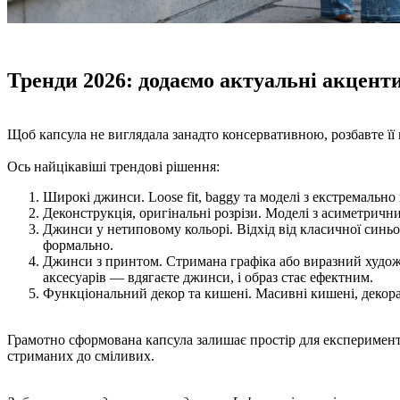
Тренди 2026: додаємо актуальні акцент
Щоб капсула не виглядала занадто консервативною, розбавте її 
Ось найцікавіші трендові рішення:
Широкі джинси. Loose fit, baggy та моделі з екстремаль
Деконструкція, оригінальні розрізи. Моделі з асиметрич
Джинси у нетиповому кольорі. Відхід від класичної синьо
формально.
Джинси з принтом. Стримана графіка або виразний худож
аксесуарів — вдягаєте джинси, і образ стає ефектним.
Функціональний декор та кишені. Масивні кишені, декорат
Грамотно сформована капсула залишає простір для експериментів
стриманих до сміливих.