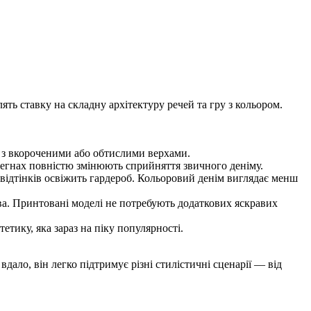
ть ставку на складну архітектуру речей та гру з кольором.
я з вкороченими або обтислими верхами.
тегнах повністю змінюють сприйняття звичного деніму.
 відтінків освіжить гардероб. Кольоровий денім виглядає менш
а. Принтовані моделі не потребують додаткових яскравих
тику, яка зараз на піку популярності.
ало, він легко підтримує різні стилістичні сценарії — від