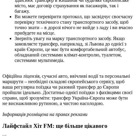
здійснює трансфер в Кишинів чи будь-яке європейське
місто, має договір страхування як пасажирів, так і
багажу.
Ви можете перевірити протокол, що засвідчує своєчасну
перевірку технічного стану транспортного засобу, щоб
точно знати – в дорозі нічого не вийде з ладу і ви вчасно
прибудете на місце.
Зверніть увагу на марку транспортного засобу. Якщо
замовляєте трансфер, наприклад, зі Львова до однієї з
країн Європи, це має бути комфортабельний автобус,
обладнаний системами клімат-контролю, туалетом,
системами мультимедіа.
Офіційна ліцензія, сучасні авто, ввічливі водії та персональні
маршрути – необхідні складові європейського сервісу, щоб
ваша регулярна поїздка чи разовий трансфер до Європи
пройшли ідеально. Достатньо однієї поїздки з фахівцями своєї
справи, щоб зрозуміти: трансфер Україна-Європа може бути
не виснажливою рутиною, а чистою насолодою.
Інформація розміщена на правах реклами
Лайфстайл Хіт FM: ще більше цікавого