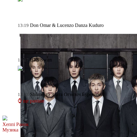
Don Omar & Lucenzo
Danza Kuduro
13:19
BTS
Swim
13:17
Shumei та Злата Огнєвіч
Буревіями
13:13
⌚ ще раніше
Хеппі Ранок
Музика