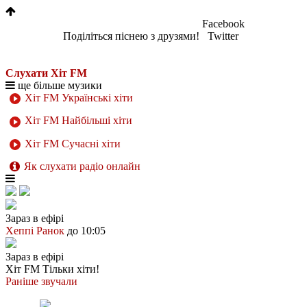
Facebook
Поділіться піснею з друзями!
Twitter
Слухати Хіт FM
ще більше музики
Хіт FM Українські хіти
Хіт FM Найбільші хіти
Хіт FM Сучасні хіти
Як слухати радіо онлайн
Зараз в ефірі
Хеппі Ранок
до 10:05
Зараз в ефірі
Хіт FM
Тільки хіти!
Раніше звучали