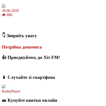
30.06.2026
886
Коли потрібно міняти термопасту і як це впливає на температуру
ПК
👇 Зверніть увагу
Потрібна допомога
👍 Приєднуйтесь до Хіт FM!
📱 Слухайте зі смартфона
RadioPlayer
🎫 Купуйте квитки онлайн