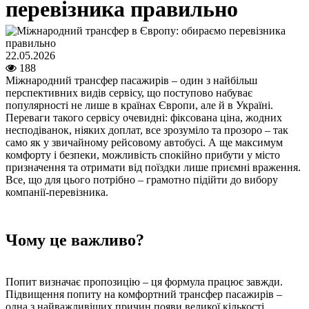
перевізника правильно
22.05.2026
188
Міжнародний трансфер пасажирів – один з найбільш
перспективних видів сервісу, що поступово набуває
популярності не лише в країнах Європи, але й в Україні.
Переваги такого сервісу очевидні: фіксована ціна, жодних
несподіванок, ніяких доплат, все зрозуміло та прозоро – так
само як у звичайному рейсовому автобусі. А ще максимум
комфорту і безпеки, можливість спокійно прибути у місто
призначення та отримати від поїздки лише приємні враження.
Все, що для цього потрібно – грамотно підійти до вибору
компанії-перевізника.
Чому це важливо?
Попит визначає пропозицію – ця формула працює завжди.
Підвищення попиту на комфортний трансфер пасажирів –
одна з найважливіших причин появи великої кількості