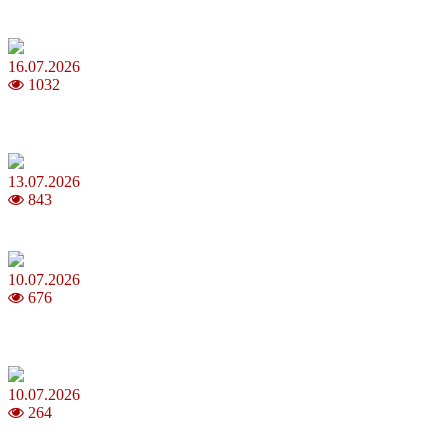
Повня у липні 2026: що варто та не варто робити
16.07.2026
1032
Шакіра, Мадонна, BTS, Coldplay, Джастін Бібер у фіналі
чемпіонату світу з футболу FIFA 2026
13.07.2026
843
Молодик у липні 2026: що принесе та як поводитися
10.07.2026
676
Зірки Atlas Festival 2026 — в ранковому шоу Хеппі ранок на Хіт
FM
10.07.2026
264
З якого віку можна складати іспит на водійські права в Україні