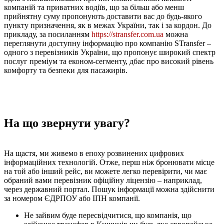
компаній та приватних водіїв, що за більш або менш
прийнятну суму пропонують доставити вас до будь-якого
пункту призначення, як в межах України, так і за кордон. До
прикладу, за посиланням
https://stransfer.com.ua
можна
переглянути доступну інформацію про компанію STransfer –
одного з перевізників України, що пропонує широкий спектр
послуг преміум та економ-сегменту, дбає про високий рівень
комфорту та безпеки для пасажирів.
На що звернути увагу?
На щастя, ми живемо в епоху розвинених цифрових
інформаційних технологій. Отже, перш ніж бронювати місце
на той або інший рейс, ви можете легко перевірити, чи має
обраний вами перевізник офіційну ліцензію – наприклад,
через державний портал. Пошук інформації можна здійснити
за номером ЄДРПОУ або ІПН компанії.
Не зайвим буде пересвідчитися, що компанія, що