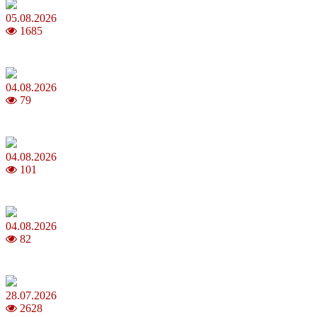
05.08.2026
1685
Яблучний Спас 2026: коли та як святкувати, що варто зробити
04.08.2026
79
MNP: як змінити мобільного оператора без втрати номера
04.08.2026
101
Анджеліна Джолі: цікаві факти про життя та кар’єру акторки
04.08.2026
82
Як обрати 4G домашній інтернет для стабільного зв’язку
28.07.2026
2628