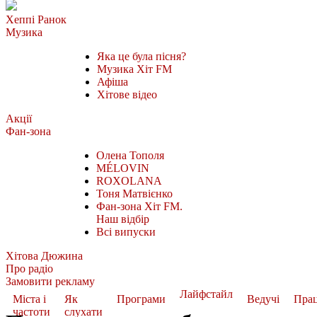
Хеппі Ранок
Музика
Яка це була пісня?
Музика Хіт FM
Афіша
Хітове відео
Акції
Фан-зона
Олена Тополя
MÉLOVIN
ROXOLANA
Тоня Матвієнко
Фан-зона Хіт FM.
Наш відбір
Всі випуски
Хітова Дюжина
Про радіо
Замовити рекламу
Лайфстайл
Міста і
Як
Програми
Ведучі
Пра
частоти
слухати