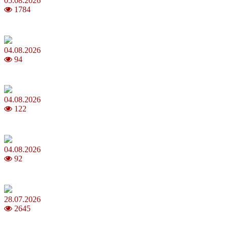
05.08.2026
1784
Яблучний Спас 2026: коли та як святкувати, що варто зробити
04.08.2026
94
MNP: як змінити мобільного оператора без втрати номера
04.08.2026
122
Анджеліна Джолі: цікаві факти про життя та кар’єру акторки
04.08.2026
92
Як обрати 4G домашній інтернет для стабільного зв’язку
28.07.2026
2645
Повня у липні 2026: що варто та не варто робити