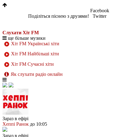
Facebook
Поділіться піснею з друзями!
Twitter
Слухати Хіт FM
ще більше музики
Хіт FM Українські хіти
Хіт FM Найбільші хіти
Хіт FM Сучасні хіти
Як слухати радіо онлайн
Зараз в ефірі
Хеппі Ранок
до 10:05
Зараз в ефірі