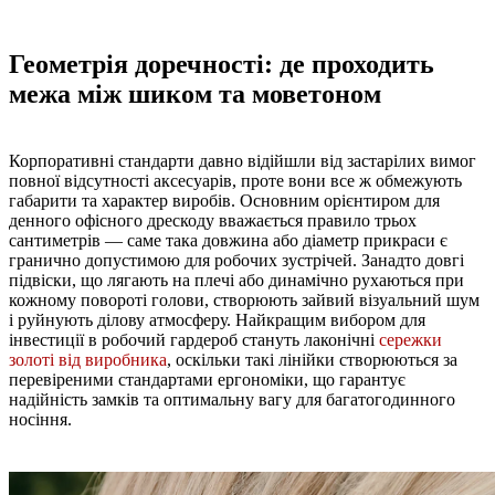
Геометрія доречності: де проходить
межа між шиком та моветоном
Корпоративні стандарти давно відійшли від застарілих вимог
повної відсутності аксесуарів, проте вони все ж обмежують
габарити та характер виробів. Основним орієнтиром для
денного офісного дрескоду вважається правило трьох
сантиметрів — саме така довжина або діаметр прикраси є
гранично допустимою для робочих зустрічей. Занадто довгі
підвіски, що лягають на плечі або динамічно рухаються при
кожному повороті голови, створюють зайвий візуальний шум
і руйнують ділову атмосферу. Найкращим вибором для
інвестиції в робочий гардероб стануть лаконічні
сережки
золоті від виробника
, оскільки такі лінійки створюються за
перевіреними стандартами ергономіки, що гарантує
надійність замків та оптимальну вагу для багатогодинного
носіння.